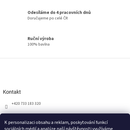
Odesíláme do 4 pracovních dnů
Doručujeme po celé ČR
Ruční výroba
100% bavlna
Z
á
p
a
t
Kontakt
í
+420 733 183 320
K personalizaci obsahu a reklam, poskytování funkcí
sociálních médií a analýze naší návštěvnosti využíváme