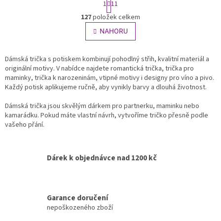
1
11
t
O
r
127
položek celkem
v
á
l
NAHORU
n
á
k
o
d
v
Dámská trička s potiskem kombinují pohodlný střih, kvalitní materiál a
a
á
originální motivy. V nabídce najdete romantická trička, trička pro
c
n
maminky, trička k narozeninám, vtipné motivy i designy pro víno a pivo.
í
í
Každý potisk aplikujeme ručně, aby vynikly barvy a dlouhá životnost.
p
r
Dámská trička jsou skvělým dárkem pro partnerku, maminku nebo
v
kamarádku. Pokud máte vlastní návrh, vytvoříme tričko přesně podle
k
vašeho přání.
y
v
ý
p
Dárek k objednávce nad 1200 kč
i
s
u
Garance doručení
nepoškozeného zboží