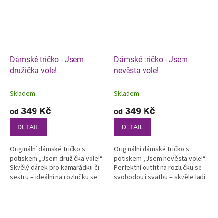
Dámské tričko - Jsem
Dámské tričko - Jsem
družička vole!
nevěsta vole!
Skladem
Skladem
349 Kč
349 Kč
od
od
DETAIL
DETAIL
Originální dámské tričko s
Originální dámské tričko s
potiskem „Jsem družička vole!“.
potiskem „Jsem nevěsta vole!“.
Skvělý dárek pro kamarádku či
Perfektní outfit na rozlučku se
sestru – ideální na rozlučku se
svobodou i svatbu – skvěle ladí
svobodou i svatbu.
s tričky „Jsem družička vole!“.