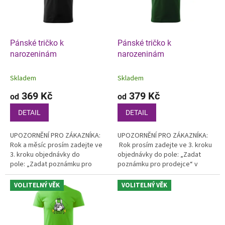
k
p
t
r
ů
o
d
Pánské tričko k
Pánské tričko k
u
narozeninám
narozeninám
k
t
Skladem
Skladem
ů
369 Kč
379 Kč
od
od
DETAIL
DETAIL
UPOZORNĚNÍ PRO ZÁKAZNÍKA:
UPOZORNĚNÍ PRO ZÁKAZNÍKA:
Rok a měsíc prosím zadejte ve
Rok prosím zadejte ve 3. kroku
3. kroku objednávky do
objednávky do pole: „Zadat
pole: „Zadat poznámku pro
poznámku pro prodejce“ v
prodejce“ v košíku.
košíku
VOLITELNÝ VĚK
VOLITELNÝ VĚK