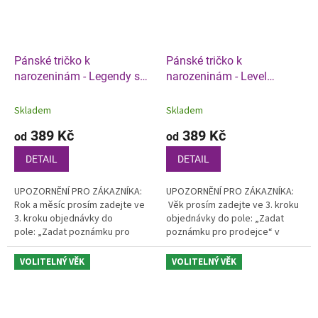
Pánské tričko k
Pánské tričko k
narozeninám - Legendy se
narozeninám - Level
rodí
dokončen
Skladem
Skladem
389 Kč
389 Kč
od
od
DETAIL
DETAIL
UPOZORNĚNÍ PRO ZÁKAZNÍKA:
UPOZORNĚNÍ PRO ZÁKAZNÍKA:
Rok a měsíc prosím zadejte ve
Věk prosím zadejte ve 3. kroku
3. kroku objednávky do
objednávky do pole: „Zadat
pole: „Zadat poznámku pro
poznámku pro prodejce“ v
prodejce“ v košíku.
košíku
VOLITELNÝ VĚK
VOLITELNÝ VĚK