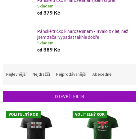
Pánské tričko k narozeninám jsem si přál
Skladem
379 Kč
od
Pánské tričko k narozeninám - Trvalo XY let, než
jsem začal vypadat takhle dobře
Skladem
389 Kč
od
Ř
a
Nejlevnější
Nejdražší
Nejprodávanější
Abecedně
z
e
n
OTEVŘÍT FILTR
í
p
V
r
VOLITELNÝ ROK
VOLITELNÝ ROK
ý
o
p
d
i
u
s