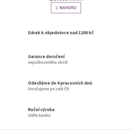
v
á
l
NAHORU
n
á
k
o
d
v
a
á
c
Dárek k objednávce nad 1200 kč
n
í
í
p
r
v
Garance doručení
k
nepoškozeného zboží
y
v
ý
p
Odesíláme do 4 pracovních dnů
i
Doručujeme po celé ČR
s
u
Ruční výroba
100% bavlna