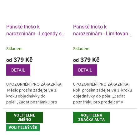
Pánské tričko k
Pánské tričko k
narozeninám - Legendy se
narozeninám - Limitovaná
rodí
edice
Skladem
Skladem
379 Kč
379 Kč
od
od
DETAIL
DETAIL
UPOZORNĚNÍ PRO ZÁKAZNÍKA:
UPOZORNĚNÍ PRO ZÁKAZNÍKA:
Měsíc prosím zadejte ve 3.
Rok prosím zadejte ve 3. kroku
kroku objednávky do
objednávky do pole: „Zadat
pole: „Zadat poznámku pro
poznámku pro prodejce“ v
prodejce“ v košíku
košíku.
VOLITELNÉ
VOLITELNÁ
JMÉNO
ZNAČKA AUTA
VOLITELNÝ VĚK