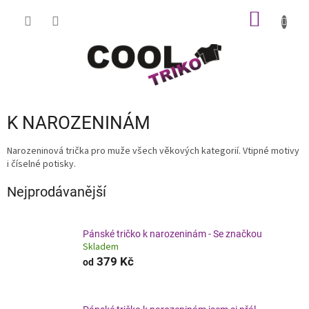
Přejít
NÁKUP
na
obsah
KOŠÍK
K NAROZENINÁM
Narozeninová trička pro muže všech věkových kategorií. Vtipné motivy
i číselné potisky.
Nejprodávanější
Pánské tričko k narozeninám - Se značkou
Skladem
379 Kč
od