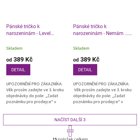
Pánské tričko k
Pánské tričko k
narozeninám - Level
narozeninám - Nemám ...
dokončen
Je to moje první výročí...
Skladem
Skladem
389 Kč
389 Kč
od
od
DETAIL
DETAIL
UPOZORNĚNÍ PRO ZÁKAZNÍKA:
UPOZORNĚNÍ PRO ZÁKAZNÍKA:
Věk prosím zadejte ve 3. kroku
Věk prosím zadejte ve 3. kroku
objednávky do pole: „Zadat
objednávky do pole: „Zadat
poznámku pro prodejce“ v
poznámku pro prodejce“ v
košíku
košíku
NAČÍST DALŠÍ 3
S
1
2
t
O
r
15
položek celkem