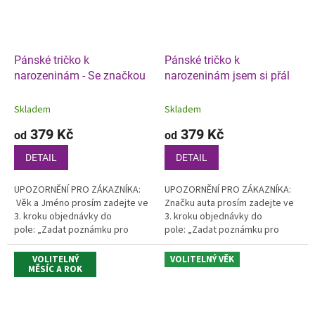
Pánské tričko k
Pánské tričko k
narozeninám - Se značkou
narozeninám jsem si přál
Skladem
Skladem
379 Kč
379 Kč
od
od
DETAIL
DETAIL
UPOZORNĚNÍ PRO ZÁKAZNÍKA:
UPOZORNĚNÍ PRO ZÁKAZNÍKA:
Věk a Jméno prosím zadejte ve
Značku auta prosím zadejte ve
3. kroku objednávky do
3. kroku objednávky do
pole: „Zadat poznámku pro
pole: „Zadat poznámku pro
prodejce“ v košíku
prodejce“ v košíku.
VOLITELNÝ
VOLITELNÝ VĚK
MĚSÍC A ROK