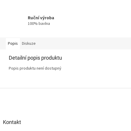
Ruční výroba
100% bavlna
Popis
Diskuze
Detailní popis produktu
Popis produktu není dostupný
Z
á
p
a
t
Kontakt
í