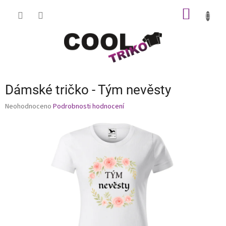
Přejít
NÁKUP
na
obsah
KOŠÍK
Dámské tričko - Tým nevěsty
Průměrné
Neohodnoceno
Podrobnosti hodnocení
hodnocení
produktu
je
0,0
z
5
hvězdiček.