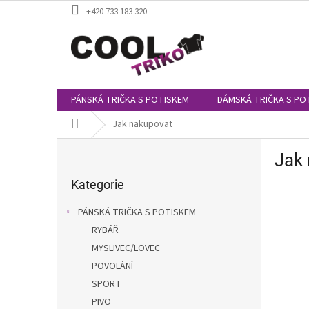
Přejít
+420 733 183 320
na
obsah
PÁNSKÁ TRIČKA S POTISKEM
DÁMSKÁ TRIČKA S PO
Domů
Jak nakupovat
P
Jak
o
Přeskočit
s
kategorie
Kategorie
t
r
PÁNSKÁ TRIČKA S POTISKEM
a
RYBÁŘ
n
MYSLIVEC/LOVEC
n
í
POVOLÁNÍ
p
SPORT
a
PIVO