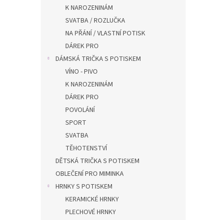
n
K NAROZENINÁM
e
SVATBA / ROZLUČKA
l
NA PŘÁNÍ / VLASTNÍ POTISK
DÁREK PRO
DÁMSKÁ TRIČKA S POTISKEM
VÍNO - PIVO
K NAROZENINÁM
DÁREK PRO
POVOLÁNÍ
SPORT
SVATBA
TĚHOTENSTVÍ
DĚTSKÁ TRIČKA S POTISKEM
OBLEČENÍ PRO MIMINKA
HRNKY S POTISKEM
KERAMICKÉ HRNKY
PLECHOVÉ HRNKY