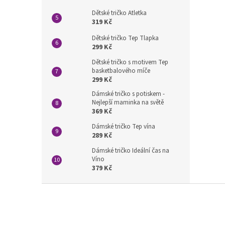
Dětské tričko Atletka
319 Kč
Dětské tričko Tep Tlapka
299 Kč
Dětské tričko s motivem Tep
basketbalového míče
299 Kč
Dámské tričko s potiskem -
Nejlepší maminka na světě
369 Kč
Dámské tričko Tep vína
289 Kč
Dámské tričko Ideální čas na
Víno
379 Kč
Z
á
p
a