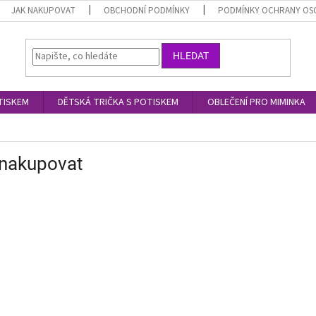
JAK NAKUPOVAT
OBCHODNÍ PODMÍNKY
PODMÍNKY OCHRANY OS
HLEDAT
TISKEM
DĚTSKÁ TRIČKA S POTISKEM
OBLEČENÍ PRO MIMINKA
 nakupovat