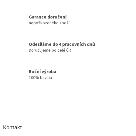
a
c
í
Garance doručení
p
nepoškozeného zboží
r
v
k
y
Odesíláme do 4 pracovních dnů
v
Doručujeme po celé ČR
ý
p
i
s
Ruční výroba
u
100% bavlna
Z
á
p
a
t
Kontakt
í