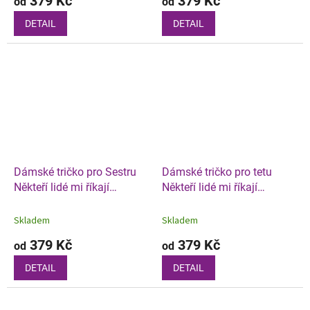
379 Kč
379 Kč
od
od
DETAIL
DETAIL
Dámské tričko pro Sestru
Dámské tričko pro tetu
Někteří lidé mi říkají
Někteří lidé mi říkají
jménem
jménem
Skladem
Skladem
379 Kč
379 Kč
od
od
DETAIL
DETAIL