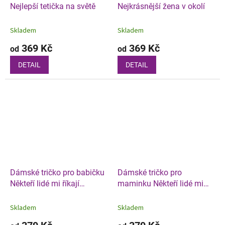
Nejlepší tetička na světě
Nejkrásnější žena v okolí
Skladem
Skladem
369 Kč
369 Kč
od
od
DETAIL
DETAIL
Dámské tričko pro babičku
Dámské tričko pro
Někteří lidé mi říkají
maminku Někteří lidé mi
jménem
říkají jménem
Skladem
Skladem