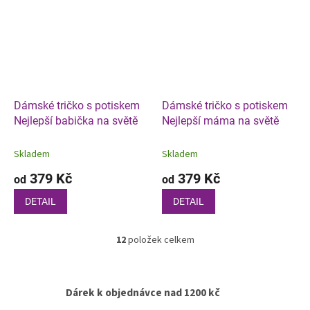
Dámské tričko s potiskem
Dámské tričko s potiskem
Nejlepší babička na světě
Nejlepší máma na světě
Skladem
Skladem
379 Kč
379 Kč
od
od
DETAIL
DETAIL
12
položek celkem
O
v
l
á
Dárek k objednávce nad 1200 kč
d