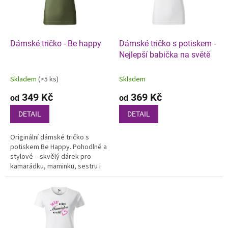
k
p
t
r
ů
o
d
Dámské tričko - Be happy
Dámské tričko s potiskem -
u
Nejlepší babička na světě
k
t
Skladem
(>5 ks)
Skladem
ů
349 Kč
369 Kč
od
od
DETAIL
DETAIL
Originální dámské tričko s
potiskem Be Happy. Pohodlné a
stylové – skvělý dárek pro
kamarádku, maminku, sestru i
manželku.