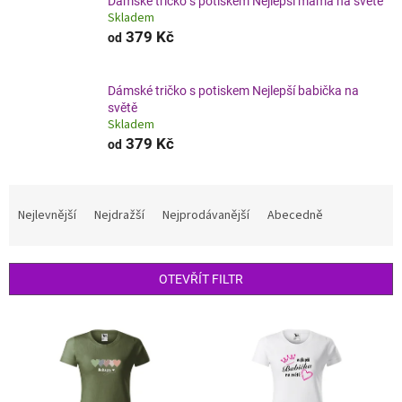
Dámské tričko s potiskem Nejlepší máma na světě
Skladem
379 Kč
od
Dámské tričko s potiskem Nejlepší babička na
světě
Skladem
379 Kč
od
Ř
a
Nejlevnější
Nejdražší
Nejprodávanější
Abecedně
z
e
n
OTEVŘÍT FILTR
í
p
V
r
ý
o
p
d
i
u
s