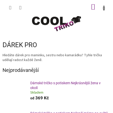
Přejít
NÁKUP
na
obsah
KOŠÍK
DÁREK PRO
Hledáte dárek pro maminku, sestru nebo kamarádku? Tyhle trička
udělají radost každé ženě.
Nejprodávanější
Dámské tričko s potiskem Nejkrásnější žena v
okolí
Skladem
369 Kč
od