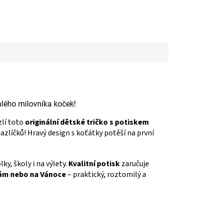
alého milovníka koček!
zlí toto
originální dětské tričko s potiskem
mazlíčků! Hravý design s koťátky potěší na první
ky, školy i na výlety.
Kvalitní potisk
zaručuje
ám nebo na Vánoce
– praktický, roztomilý a