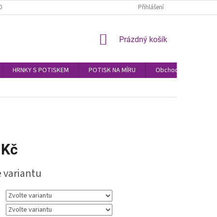
OBNÍCH ÚDAJŮ
Přihlášení
NÁKUPNÍ
Prázdný košík
KOŠÍK
HRNKY S POTISKEM
POTISK NA MÍRU
Obchodní podmínky
 Kč
e variantu