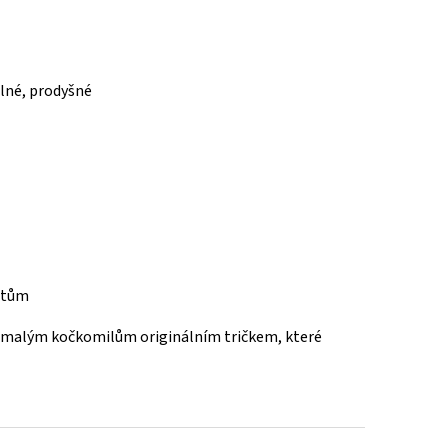
lné, prodyšné
řatům
t malým kočkomilům originálním tričkem, které