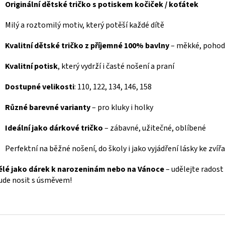
Originální dětské tričko s potiskem kočiček / koťátek
Milý a roztomilý motiv, který potěší každé dítě
Kvalitní dětské tričko z příjemné 100% bavlny
– měkké, pohod
Kvalitní potisk
, který vydrží i časté nošení a praní
Dostupné velikosti
: 110, 122, 134, 146, 158
Různé barevné varianty
– pro kluky i holky
Ideální jako dárkové tričko
– zábavné, užitečné, oblíbené
Perfektní na běžné nošení, do školy i jako vyjádření lásky ke zví
ělé jako dárek k narozeninám nebo na Vánoce
– udělejte rados
ude nosit s úsměvem!