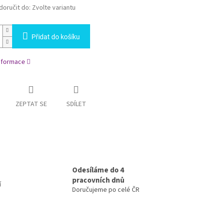
oručit do:
Zvolte variantu
Přidat do košíku
informace
ZEPTAT SE
SDÍLET
Odesíláme do 4
pracovních dnů
í
Doručujeme po celé ČR