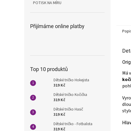
POTISK NA MÍRU
Přijímáme online platby
Popi
Det
Orig
Top 10 produktů
Má v
koč
Dětské tričko Hokejista
319 Kč
poh
Dětské tričko Kočička
Vyr
319 Kč
dlou
Dětské tričko Hasič
styl
319 Kč
Hlav
Dětské tričko - Fotbalista
319 Kč