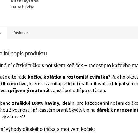
Ruční výroba
100% bavlna
s
Diskuze
ailní popis produktu
inální dětské tričko s potiskem kočiček – radost pro každého m
aše dítě rádo
kočky, koťátka a roztomilá zvířátka
? Pak ho okou
ičího motivu
, které si zamilují všichni malí milovníci chlupatých 
led a
příjemný materiál
zajistí pohodlí po celý den.
obeno z
měkké 100% bavlny
, ideální pro každodenní nošení do škol
hou životnost i při častém praní. Skvělý tip na
dárek k narozenin
ový zároveň!
ní výhody dětského trička s motivem koček: