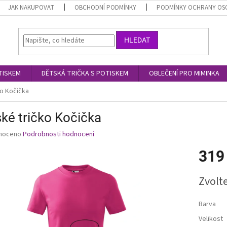
JAK NAKUPOVAT
OBCHODNÍ PODMÍNKY
PODMÍNKY OCHRANY OS
HLEDAT
TISKEM
DĚTSKÁ TRIČKA S POTISKEM
OBLEČENÍ PRO MIMINKA
ko Kočička
ké tričko Kočička
né
noceno
Podrobnosti hodnocení
ní
319
u
Měrná
Zvolt
cena:
ek.
Barva
Velikost