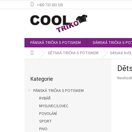
Přejít
+420 733 183 320
na
obsah
PÁNSKÁ TRIČKA S POTISKEM
DÁMSKÁ TRIČKA S PO
Domů
DĚTSKÁ TRIČKA S POTISKEM
Dětské trič
P
Děts
o
Přeskočit
s
Průměr
Neohod
kategorie
Kategorie
t
hodnoce
r
produkt
PÁNSKÁ TRIČKA S POTISKEM
a
je
RYBÁŘ
0,0
n
z
MYSLIVEC/LOVEC
n
5
í
POVOLÁNÍ
hvězdič
p
SPORT
a
PIVO