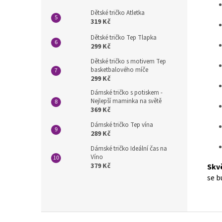
Dětské tričko Atletka
319 Kč
Dětské tričko Tep Tlapka
299 Kč
Dětské tričko s motivem Tep
basketbalového míče
299 Kč
Dámské tričko s potiskem -
Nejlepší maminka na světě
369 Kč
Dámské tričko Tep vína
289 Kč
Dámské tričko Ideální čas na
Víno
379 Kč
Skv
se b
Z