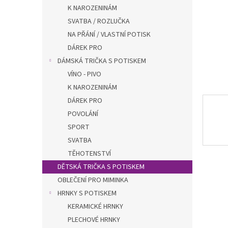
n
K NAROZENINÁM
e
SVATBA / ROZLUČKA
l
NA PŘÁNÍ / VLASTNÍ POTISK
DÁREK PRO
DÁMSKÁ TRIČKA S POTISKEM
VÍNO - PIVO
K NAROZENINÁM
DÁREK PRO
POVOLÁNÍ
SPORT
SVATBA
TĚHOTENSTVÍ
DĚTSKÁ TRIČKA S POTISKEM
OBLEČENÍ PRO MIMINKA
HRNKY S POTISKEM
KERAMICKÉ HRNKY
PLECHOVÉ HRNKY