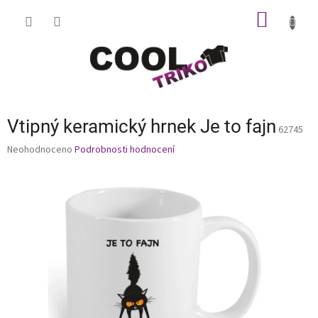
Přejít
NÁKUP
na
obsah
KOŠÍK
Vtipný keramický hrnek Je to fajn
62745
Průměrné
Neohodnoceno
Podrobnosti hodnocení
hodnocení
produktu
je
0,0
z
5
hvězdiček.