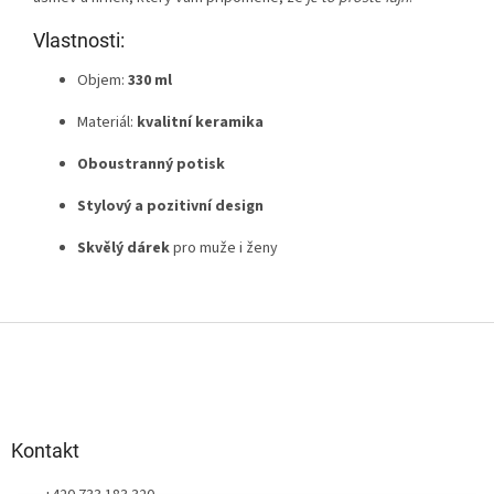
Vlastnosti:
Objem:
330 ml
Materiál:
kvalitní keramika
Oboustranný potisk
Stylový a pozitivní design
Skvělý dárek
pro muže i ženy
Z
á
p
a
t
Kontakt
í