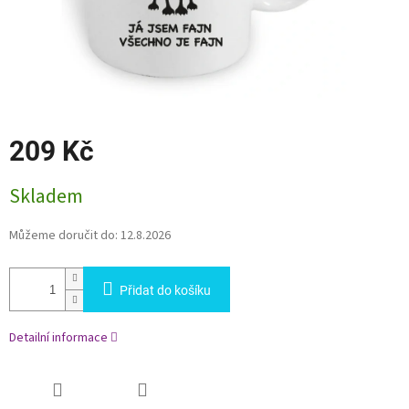
209 Kč
Měrná
Skladem
cena:
Můžeme doručit do:
12.8.2026
Přidat do košíku
Detailní informace