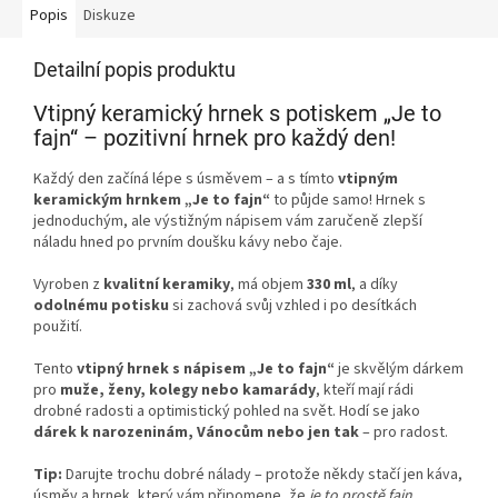
Popis
Diskuze
Detailní popis produktu
Vtipný keramický hrnek s potiskem „Je to
fajn“ – pozitivní hrnek pro každý den!
Každý den začíná lépe s úsměvem – a s tímto
vtipným
keramickým hrnkem „Je to fajn“
to půjde samo! Hrnek s
jednoduchým, ale výstižným nápisem vám zaručeně zlepší
náladu hned po prvním doušku kávy nebo čaje.
Vyroben z
kvalitní keramiky
, má objem
330 ml
, a díky
odolnému potisku
si zachová svůj vzhled i po desítkách
použití.
Tento
vtipný hrnek s nápisem „Je to fajn“
je skvělým dárkem
pro
muže, ženy, kolegy nebo kamarády
, kteří mají rádi
drobné radosti a optimistický pohled na svět. Hodí se jako
dárek k narozeninám, Vánocům nebo jen tak
– pro radost.
Tip:
Darujte trochu dobré nálady – protože někdy stačí jen káva,
úsměv a hrnek, který vám připomene, že
je to prostě fajn
.