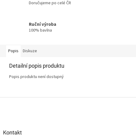
Doručujeme po celé ČR
Ruční výroba
100% bavlna
Popis
Diskuze
Detailní popis produktu
Popis produktu není dostupný
Z
á
p
a
t
Kontakt
í