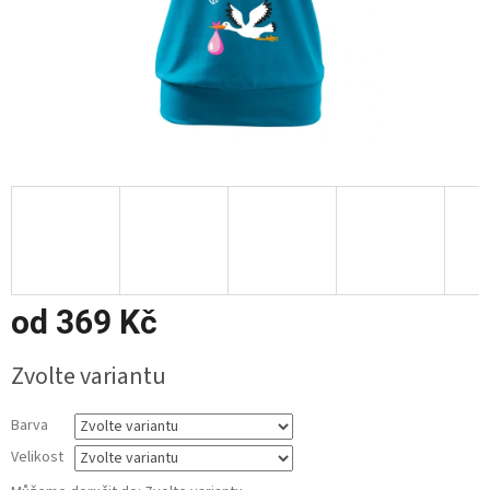
od
369 Kč
Měrná
Zvolte variantu
cena:
Barva
Velikost