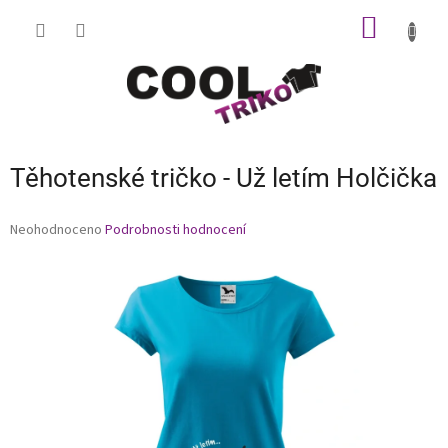
Přejít
NÁKUP
na
obsah
KOŠÍK
Těhotenské tričko - Už letím Holčička
Průměrné
Neohodnoceno
Podrobnosti hodnocení
hodnocení
produktu
je
0,0
z
5
hvězdiček.