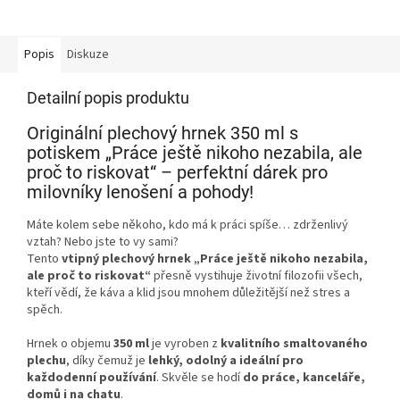
Popis
Diskuze
Detailní popis produktu
Originální plechový hrnek 350 ml s
potiskem „Práce ještě nikoho nezabila, ale
proč to riskovat“ – perfektní dárek pro
milovníky lenošení a pohody!
Máte kolem sebe někoho, kdo má k práci spíše… zdrženlivý
vztah? Nebo jste to vy sami?
Tento
vtipný plechový hrnek „Práce ještě nikoho nezabila,
ale proč to riskovat“
přesně vystihuje životní filozofii všech,
kteří vědí, že káva a klid jsou mnohem důležitější než stres a
spěch.
Hrnek o objemu
350 ml
je vyroben z
kvalitního smaltovaného
plechu
, díky čemuž je
lehký, odolný a ideální pro
každodenní používání
. Skvěle se hodí
do práce, kanceláře,
domů i na chatu
.