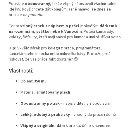
Potisk je
oboustranný
, takže vtipný nápis uvidí všichni kolem –
ideální, když chcete dát kolegům jasně najevo, že dnes se
pracuje
na pohodu
.
Tento
vtipný hrnek s nápisem o práci
je skvělým
dárkem k
narozeninám, svátku nebo k Vánocům
. Potěší kamarády,
kolegy, šéfa i ty, kteří mají smysl pro humor a umí si užívat volno.
Tip:
Skvělý dárek pro kolegu z práce, programátora,
kancelářského lenocha nebo milovníka kávy. Protože proč
riskovat, že vás práce fakt dostane? 😄
Vlastnosti:
Objem:
350 ml
Materiál:
smaltovaný plech
Oboustranný potisk
– nápis viditelný z obou stran
Lehký, odolný a praktický
– vhodný do práce i domů
Vtipný a originální dárek
pro každého s humorem