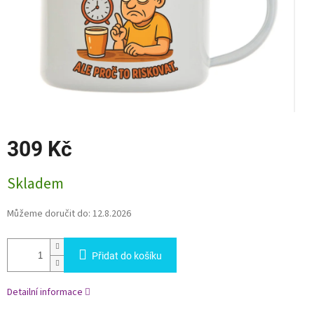
309 Kč
Měrná
Skladem
cena:
Můžeme doručit do:
12.8.2026
Přidat do košíku
Detailní informace