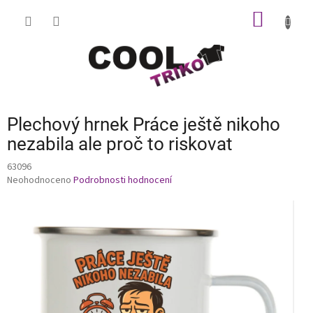
Přejít
NÁKUP
na
obsah
KOŠÍK
Plechový hrnek Práce ještě nikoho
nezabila ale proč to riskovat
63096
Průměrné
Neohodnoceno
Podrobnosti hodnocení
hodnocení
produktu
je
0,0
z
5
hvězdiček.