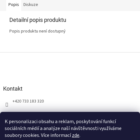
Popis
Diskuze
Detailní popis produktu
Popis produktu není dostupný
Z
á
p
a
t
Kontakt
í
+420 733 183 320
K personalizaci obsahu a reklam, poskytování funkcí
sociálních médií a analýze naší návštěvnosti využíváme
soubory cookies. Více informací
zde
.