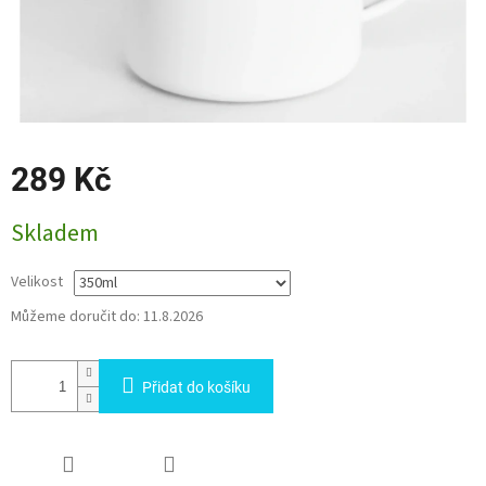
289 Kč
Měrná
Skladem
cena:
Velikost
Můžeme doručit do:
11.8.2026
Přidat do košíku