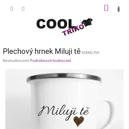
Přejít
NÁKUP
na
obsah
KOŠÍK
Plechový hrnek Miluji tě
62886/350
Průměrné
Neohodnoceno
Podrobnosti hodnocení
hodnocení
produktu
je
0,0
z
5
hvězdiček.