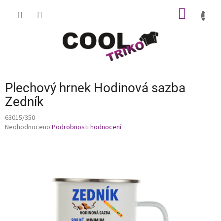
Přejít
NÁKUP
na
obsah
KOŠÍK
Plechový hrnek Hodinová sazba
Zedník
63015/350
Průměrné
Neohodnoceno
Podrobnosti hodnocení
hodnocení
produktu
je
0,0
z
5
hvězdiček.