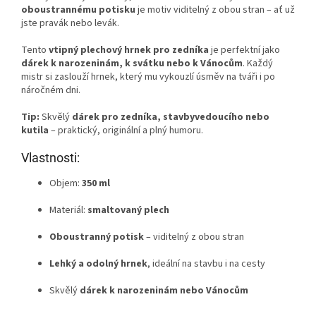
oboustrannému potisku
je motiv viditelný z obou stran – ať už
jste pravák nebo levák.
Tento
vtipný plechový hrnek pro zedníka
je perfektní jako
dárek k narozeninám, k svátku nebo k Vánocům
. Každý
mistr si zaslouží hrnek, který mu vykouzlí úsměv na tváři i po
náročném dni.
Tip:
Skvělý
dárek pro zedníka, stavbyvedoucího nebo
kutila
– praktický, originální a plný humoru.
Vlastnosti:
Objem:
350 ml
Materiál:
smaltovaný plech
Oboustranný potisk
– viditelný z obou stran
Lehký a odolný hrnek
, ideální na stavbu i na cesty
Skvělý
dárek k narozeninám nebo Vánocům