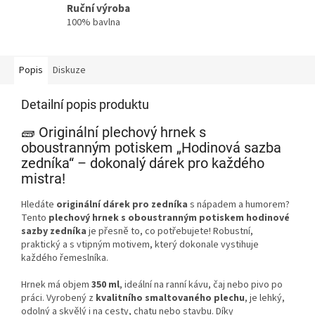
Ruční výroba
100% bavlna
Popis
Diskuze
Detailní popis produktu
🧱 Originální plechový hrnek s
oboustranným potiskem „Hodinová sazba
zedníka“ – dokonalý dárek pro každého
mistra!
Hledáte
originální dárek pro zedníka
s nápadem a humorem?
Tento
plechový hrnek s oboustranným potiskem hodinové
sazby zedníka
je přesně to, co potřebujete! Robustní,
praktický a s vtipným motivem, který dokonale vystihuje
každého řemeslníka.
Hrnek má objem
350 ml
, ideální na ranní kávu, čaj nebo pivo po
práci. Vyrobený z
kvalitního smaltovaného plechu
, je lehký,
odolný a skvělý i na cesty, chatu nebo stavbu. Díky