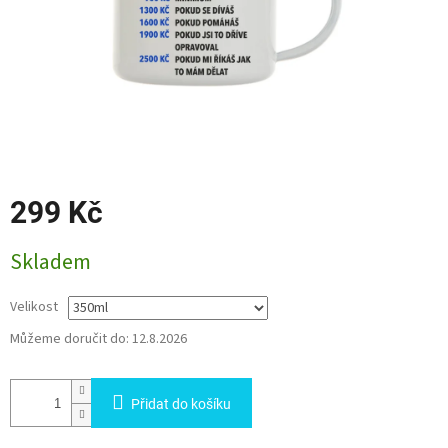
299 Kč
Měrná
Skladem
cena:
Velikost
Můžeme doručit do:
12.8.2026
Přidat do košíku