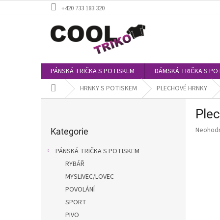
Přejít
+420 733 183 320
na
obsah
PÁNSKÁ TRIČKA S POTISKEM
DÁMSKÁ TRIČKA S PO
Domů
HRNKY S POTISKEM
PLECHOVÉ HRNKY
P
Plec
o
Přeskočit
s
Průměr
Neohod
kategorie
Kategorie
t
hodnoce
r
produkt
PÁNSKÁ TRIČKA S POTISKEM
a
je
RYBÁŘ
0,0
n
z
MYSLIVEC/LOVEC
n
5
í
POVOLÁNÍ
hvězdič
p
SPORT
a
PIVO