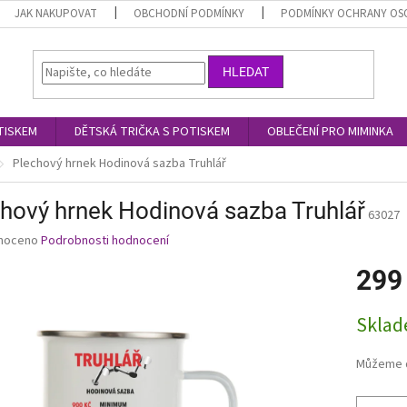
JAK NAKUPOVAT
OBCHODNÍ PODMÍNKY
PODMÍNKY OCHRANY OS
HLEDAT
TISKEM
DĚTSKÁ TRIČKA S POTISKEM
OBLEČENÍ PRO MIMINKA
Plechový hrnek Hodinová sazba Truhlář
hový hrnek Hodinová sazba Truhlář
63027
né
noceno
Podrobnosti hodnocení
ní
299
u
Měrná
Skla
cena:
ek.
Můžeme d