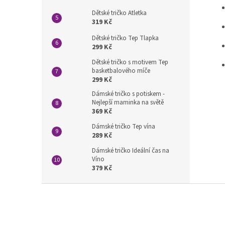
Dětské tričko Atletka
319 Kč
Dětské tričko Tep Tlapka
299 Kč
Dětské tričko s motivem Tep
basketbalového míče
299 Kč
Dámské tričko s potiskem -
Nejlepší maminka na světě
369 Kč
Dámské tričko Tep vína
289 Kč
Dámské tričko Ideální čas na
Víno
379 Kč
Z
á
p
a