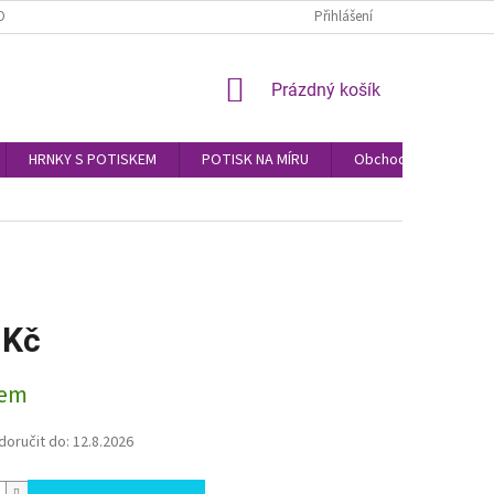
OBNÍCH ÚDAJŮ
Přihlášení
NÁKUPNÍ
Prázdný košík
KOŠÍK
HRNKY S POTISKEM
POTISK NA MÍRU
Obchodní podmínky
 Kč
dem
oručit do:
12.8.2026