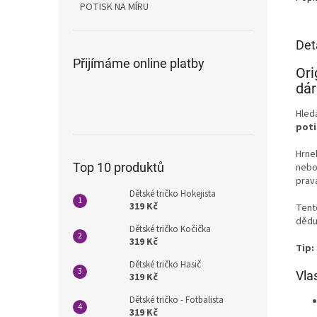
POTISK NA MÍRU
Det
Přijímáme online platby
Ori
dár
Hled
poti
Hrne
Top 10 produktů
nebo
prav
Dětské tričko Hokejista
319 Kč
Ten
dědu
Dětské tričko Kočička
319 Kč
Tip:
Dětské tričko Hasič
Vla
319 Kč
Dětské tričko - Fotbalista
319 Kč