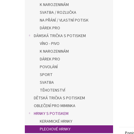
n
K NAROZENINÁM
e
SVATBA / ROZLUČKA
l
NA PŘÁNÍ / VLASTNÍ POTISK
DÁREK PRO
DÁMSKÁ TRIČKA S POTISKEM
VÍNO - PIVO
K NAROZENINÁM
DÁREK PRO
POVOLÁNÍ
SPORT
SVATBA
TĚHOTENSTVÍ
DĚTSKÁ TRIČKA S POTISKEM
OBLEČENÍ PRO MIMINKA
HRNKY S POTISKEM
KERAMICKÉ HRNKY
PLECHOVÉ HRNKY
Popi