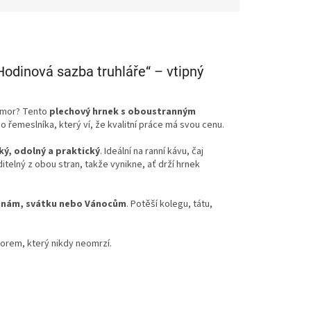
odinová sazba truhláře“ – vtipný
humor? Tento
plechový hrnek s oboustranným
o řemeslníka, který ví, že kvalitní práce má svou cenu.
ký, odolný a praktický
. Ideální na ranní kávu, čaj
ditelný z obou stran, takže vynikne, ať drží hrnek
inám, svátku nebo Vánocům
. Potěší kolegu, tátu,
umorem, který nikdy neomrzí.