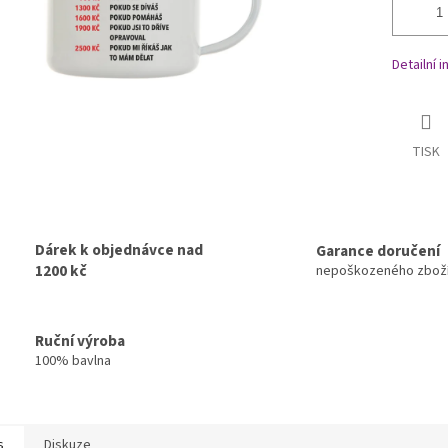
Detailní 
TISK
Dárek k objednávce nad
Garance doručení
1200 kč
nepoškozeného zbož
Ruční výroba
100% bavlna
s
Diskuze