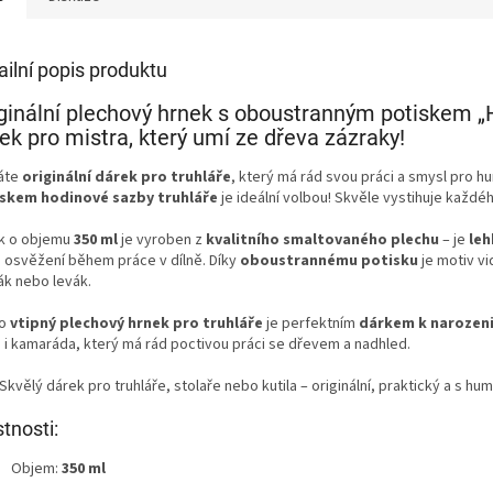
ailní popis produktu
ginální plechový hrnek s oboustranným potiskem „H
ek pro mistra, který umí ze dřeva zázraky!
áte
originální dárek pro truhláře
, který má rád svou práci a smysl pro 
skem hodinové sazby truhláře
je ideální volbou! Skvěle vystihuje každéh
k o objemu
350 ml
je vyroben z
kvalitního smaltovaného plechu
– je
leh
 osvěžení během práce v dílně. Díky
oboustrannému potisku
je motiv vi
ák nebo levák.
to
vtipný plechový hrnek pro truhláře
je perfektním
dárkem k narozen
 i kamaráda, který má rád poctivou práci se dřevem a nadhled.
Skvělý dárek pro truhláře, stolaře nebo kutila – originální, praktický a s h
stnosti:
Objem:
350 ml