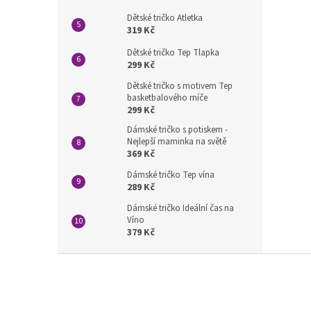
Dětské tričko Atletka
319 Kč
Dětské tričko Tep Tlapka
299 Kč
Dětské tričko s motivem Tep
basketbalového míče
299 Kč
Dámské tričko s potiskem -
Nejlepší maminka na světě
369 Kč
Dámské tričko Tep vína
289 Kč
Dámské tričko Ideální čas na
Víno
379 Kč
Z
á
p
a