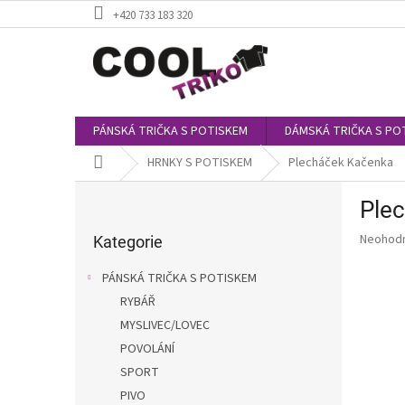
Přejít
+420 733 183 320
na
obsah
PÁNSKÁ TRIČKA S POTISKEM
DÁMSKÁ TRIČKA S PO
Domů
HRNKY S POTISKEM
Plecháček Kačenka
P
Ple
o
Přeskočit
s
Průměr
Neohod
kategorie
Kategorie
t
hodnoce
r
produkt
PÁNSKÁ TRIČKA S POTISKEM
a
je
RYBÁŘ
0,0
n
z
MYSLIVEC/LOVEC
n
5
í
POVOLÁNÍ
hvězdič
p
SPORT
a
PIVO