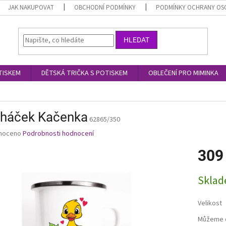
JAK NAKUPOVAT
OBCHODNÍ PODMÍNKY
PODMÍNKY OCHRANY OS
HLEDAT
TISKEM
DĚTSKÁ TRIČKA S POTISKEM
OBLEČENÍ PRO MIMINKA
cháček Kačenka
62865/350
né
noceno
Podrobnosti hodnocení
ní
309
u
Měrná
Skla
cena:
ek.
Velikost
Můžeme d