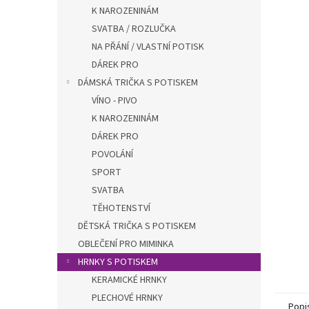
n
K NAROZENINÁM
e
SVATBA / ROZLUČKA
l
NA PŘÁNÍ / VLASTNÍ POTISK
DÁREK PRO
DÁMSKÁ TRIČKA S POTISKEM
VÍNO - PIVO
K NAROZENINÁM
DÁREK PRO
POVOLÁNÍ
SPORT
SVATBA
TĚHOTENSTVÍ
DĚTSKÁ TRIČKA S POTISKEM
OBLEČENÍ PRO MIMINKA
HRNKY S POTISKEM
KERAMICKÉ HRNKY
PLECHOVÉ HRNKY
Popi