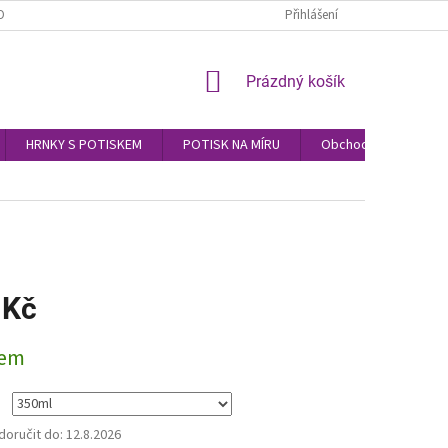
OBNÍCH ÚDAJŮ
Přihlášení
NÁKUPNÍ
Prázdný košík
KOŠÍK
HRNKY S POTISKEM
POTISK NA MÍRU
Obchodní podmínky
 Kč
dem
oručit do:
12.8.2026