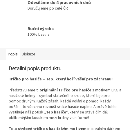
Odesíláme do 4 pracovních dnů
Doručujeme po celé ČR
Ruční výroba
100% bavlna
Popis
Diskuze
Detailní popis produktu
Tričko pro hasiče – Tep, který hoří vášní pro záchranu!
Představujeme ti
originální tričko pro hasiče
s motivem EKG a
hasičské helmy – symbol statečného srdce, které bije pro
pomoc druhým. Každý zásah, každé volání o pomoc, každý
požár – to všechno rozbuší srdce hasiče naplno. A právě tohle
vystihuje náš potisk „
Tep hasiče
“, který se stává čím dál
oblíbenějším kouskem mezi hrdiny v uniformě!
Toto
stylové tričko s hasičským motivem
je ideálním dárkem