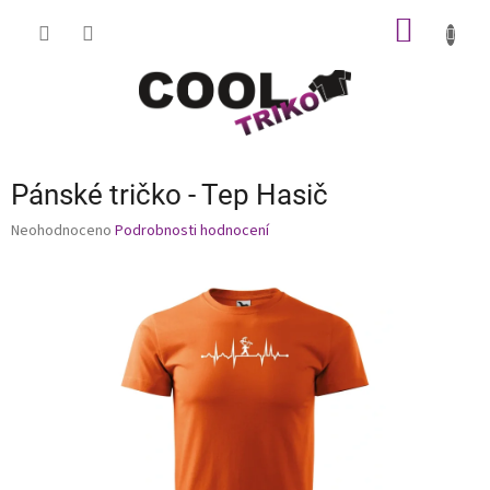
Přejít
NÁKUP
na
obsah
KOŠÍK
Pánské tričko - Tep Hasič
Průměrné
Neohodnoceno
Podrobnosti hodnocení
hodnocení
produktu
je
0,0
z
5
hvězdiček.