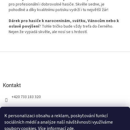
pro profesionální i dobrovolné hasiče. Skvěle sedne, je
pohodlné a díky kvalitnímu potisku vydrží i tu největší žár!
Dárek pro hasiče k narozeninám, svátku, Vánocům nebo k
oslavě povýšení
? Tohle tričko bude vždy trefa do černého.
Nejen že vypadá skvěle, ale nosí se s hrdostí.
Z
á
p
a
t
Kontakt
í
+420 733 183 320
K personalizaci obsahu a reklam, poskytování funkcí
sociálních médií a analýze naší návštěvnosti využíváme
soubory cookies. Více informací
zde
.