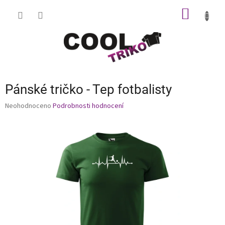
Přejít
NÁKUP
na
obsah
KOŠÍK
Pánské tričko - Tep fotbalisty
Průměrné
Neohodnoceno
Podrobnosti hodnocení
hodnocení
produktu
je
0,0
z
5
hvězdiček.