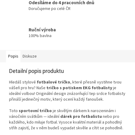
Odesíláme do 4 pracovních dnů
Doručujeme po celé ČR
Ruční výroba
100% bavlna
Popis
Diskuze
Detailní popis produktu
Hledáš stylové
fotbalové tričko
, které přesně vystihne tvou
vášeň pro hru? Naše
tričko s potiskem EKG fotbalisty
je
ideální volbou! Originální design znázorňující tep srdce fotbalisty
přináší jedinečný motiv, který ocení každý fanoušek.
Toto
sportovní tričko
je skvělým dárkem k narozeninám i
vánočním svátkům — ideální
dárek pro fotbalistu
nebo pro
každého, kdo miluje fotbal. Vysoce kvalitní materiál a pohodlný
střih zajistí, že v něm budeš vypadat skvěle a cítit se pohodlně.