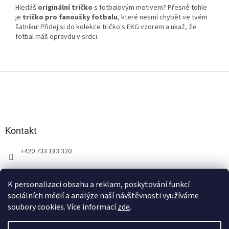
Hledáš
originální tričko
s fotbalovým motivem? Přesně tohle
je
tričko pro fanoušky fotbalu
, které nesmí chybět ve tvém
šatníku! Přidej si do kolekce tričko s EKG vzorem a ukaž, že
fotbal máš opravdu v srdci.
Z
á
p
a
t
Kontakt
í
+420 733 183 320
K personalizaci obsahu a reklam, poskytování funkcí
sociálních médií a analýze naší návštěvnosti využíváme
soubory cookies. Více informací
zde
.
Vytvořil Shoptet