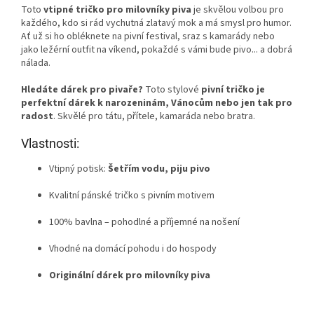
Toto
vtipné tričko pro milovníky piva
je skvělou volbou pro
každého, kdo si rád vychutná zlatavý mok a má smysl pro humor.
Ať už si ho obléknete na pivní festival, sraz s kamarády nebo
jako ležérní outfit na víkend, pokaždé s vámi bude pivo... a dobrá
nálada.
Hledáte dárek pro pivaře?
Toto stylové
pivní tričko je
perfektní dárek k narozeninám, Vánocům nebo jen tak pro
radost
. Skvělé pro tátu, přítele, kamaráda nebo bratra.
Vlastnosti:
Vtipný potisk:
Šetřím vodu, piju pivo
Kvalitní pánské tričko s pivním motivem
100% bavlna – pohodlné a příjemné na nošení
Vhodné na domácí pohodu i do hospody
Originální dárek pro milovníky piva