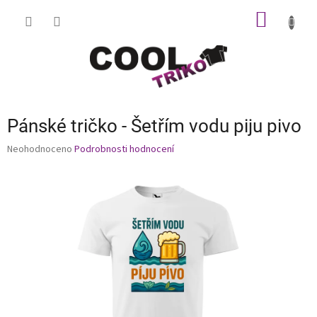
Přejít
NÁKUP
na
obsah
KOŠÍK
Pánské tričko - Šetřím vodu piju pivo
Průměrné
Neohodnoceno
Podrobnosti hodnocení
hodnocení
produktu
je
0,0
z
5
hvězdiček.