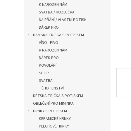
n
K NAROZENINÁM
e
SVATBA / ROZLUČKA
l
NA PŘÁNÍ / VLASTNÍ POTISK
DÁREK PRO
DÁMSKÁ TRIČKA S POTISKEM
VÍNO - PIVO
K NAROZENINÁM
DÁREK PRO
POVOLÁNÍ
SPORT
SVATBA
TĚHOTENSTVÍ
DĚTSKÁ TRIČKA S POTISKEM
OBLEČENÍ PRO MIMINKA
HRNKY S POTISKEM
KERAMICKÉ HRNKY
PLECHOVÉ HRNKY