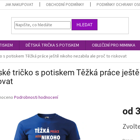
JAK NAKUPOVAT
OBCHODNÍ PODMÍNKY
PODMÍNKY OCHRANY OS
HLEDAT
TISKEM
DĚTSKÁ TRIČKA S POTISKEM
OBLEČENÍ PRO MIMINKA
o s potiskem Těžká práce ještě nikoho nezabila ale proč to riskovat
ké tričko s potiskem Těžká práce ještě 
ovat
né
noceno
Podrobnosti hodnocení
ní
od
3
u
Měrná
Zvolt
cena:
ek.