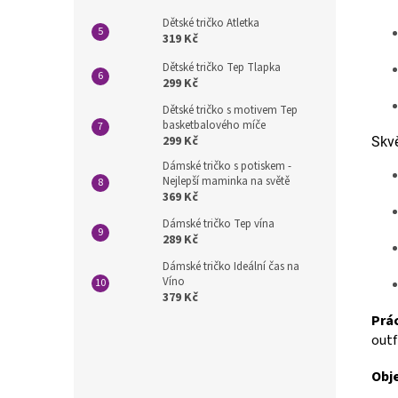
Dětské tričko Atletka
319 Kč
Dětské tričko Tep Tlapka
299 Kč
Dětské tričko s motivem Tep
basketbalového míče
299 Kč
Skvě
Dámské tričko s potiskem -
Nejlepší maminka na světě
369 Kč
Dámské tričko Tep vína
289 Kč
Dámské tričko Ideální čas na
Víno
379 Kč
Prác
outf
Obj