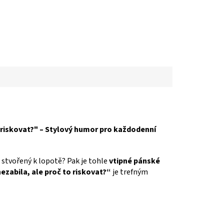
o riskovat?" – Stylový humor pro každodenní
 stvořený k lopotě? Pak je tohle
vtipné pánské
ezabila, ale proč to riskovat?“
je trefným