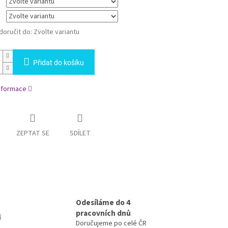
oručit do:
Zvolte variantu
Přidat do košíku
informace
ZEPTAT SE
SDÍLET
Odesíláme do 4
pracovních dnů
í
Doručujeme po celé ČR