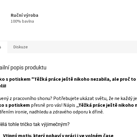
Ruční výroba
100% bavlna
s
Diskuze
ailní popis produktu
ko s potiskem "Těžká práce ještě nikoho nezabila, ale proč t
lii!
ený z pracovního shonu? Potřebujete ukázat světu, že ne každý je
čko s potiskem
přesně pro vás! Nápis
„Těžká práce ještě nikoho n
dřením ironie, nadhledu a zdravého odporu k dřině.
ělá tohle tričko tak výjimečným?
Vtipný motiv, který pobaví v práci i ve volném čase