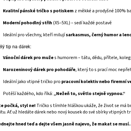
Kvalitní pánské tričko s potiskem
z měkké a prodyšné 100% ba
Moderní pohodlný střih
(XS–5XL) – sedí každé postavě
Ideální pro všechny, kteří milují
sarkasmus, černý humor a len
lý tip na dárek:
Vánoční dárek pro muže
s humorem – tátu, dědu, přítele, kole
Narozeninový dárek pro pohodáře
, který to s prací moc nepře
Ideální jako vtipné tričko pro
pracovní kolektiv nebo firemní v
Potěší každého, kdo říká:
„Nežeň to, světlo stejně vypnou.“
e počká, styl ne!
Tričko s tímhle hláškou ukáže, že život se má
itu. Ať už hledáte dárek nebo nový kousek do své sbírky vtipných tri
ednejte hned teď a dejte všem jasně najevo, že makat se mus