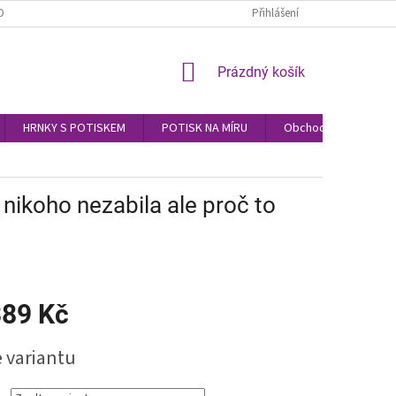
OBNÍCH ÚDAJŮ
Přihlášení
NÁKUPNÍ
Prázdný košík
KOŠÍK
HRNKY S POTISKEM
POTISK NA MÍRU
Obchodní podmínky
nikoho nezabila ale proč to
89 Kč
e variantu