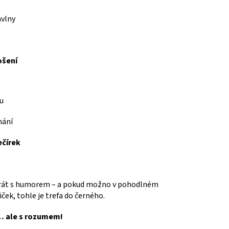
vlny
ošení
gu
hání
ečírek
 brát s humorem – a pokud možno v pohodlném
ček, tohle je trefa do černého.
í… ale s rozumem!