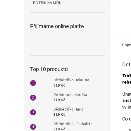
POTISK NA MÍRU
Přijímáme online platby
Popi
Det
Top 10 produktů
Trič
Dětské tričko Hokejista
rebe
319 Kč
Unav
Dětské tričko Kočička
319 Kč
tri
vyjá
Dětské tričko Hasič
319 Kč
Co d
Dětské tričko - Fotbalista
319 Kč