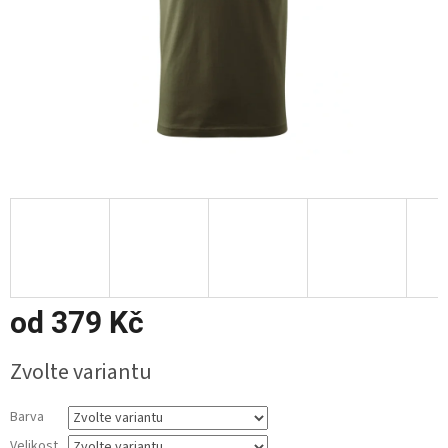
od
379 Kč
Měrná
Zvolte variantu
cena:
Barva
Velikost