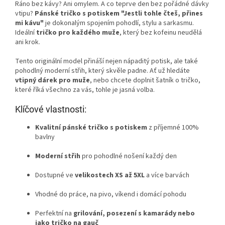
Ráno bez kávy? Ani omylem. A co teprve den bez pořádné dávky
vtipu?
Pánské tričko s potiskem "Jestli tohle čteš, přines
mi kávu"
je dokonalým spojením pohodlí, stylu a sarkasmu.
Ideální
tričko pro každého muže
, který bez kofeinu neudělá
ani krok.
Tento originální model přináší nejen nápaditý potisk, ale také
pohodlný moderní střih, který skvěle padne. Ať už hledáte
vtipný dárek pro muže
, nebo chcete doplnit šatník o tričko,
které říká všechno za vás, tohle je jasná volba.
Klíčové vlastnosti:
Kvalitní pánské tričko s potiskem
z příjemné 100%
bavlny
Moderní střih
pro pohodlné nošení každý den
Dostupné ve
velikostech XS až 5XL
a více barvách
Vhodné do práce, na pivo, víkend i domácí pohodu
Perfektní na
grilování, posezení s kamarády nebo
jako tričko na gauč