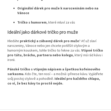
Originální dárek pro muže k narozeninám nebo na
Vánoce
Tričko s humorem
, které mluví za vás
Ideální jako dárkové tričko pro muže
Hledáte
praktický a zábavný dárek pro muže
? Ať už slaví
narozeniny, Vánoce nebo jen chcete potěšit stylovým a
humorným kouskem, tohle tričko to řekne za vás.
Vtipné tričko
pro tátu, bráchu, partnera nebo kolegu
, který má rád kávu i
ironii.
Pánské tričko s vtipným nápisem a špetkou kofeinového
sarkasmu.
Kdo čte, ten nosí – a možná i přinese kávu. Vyjádřete
svůj postoj stylově a pohodlně.
Ideální pro každého chlapa,
co ví, že bez kávy to prostě nejde.