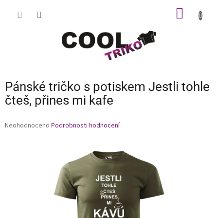
Přejít
NÁKUP
na
obsah
KOŠÍK
Pánské tričko s potiskem Jestli tohle
čteš, přines mi kafe
Průměrné
Neohodnoceno
Podrobnosti hodnocení
hodnocení
produktu
je
0,0
z
5
hvězdiček.