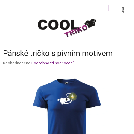
Přejít
NÁKUP
na
obsah
KOŠÍK
Pánské tričko s pivním motivem
Průměrné
Neohodnoceno
Podrobnosti hodnocení
hodnocení
produktu
je
0,0
z
5
hvězdiček.