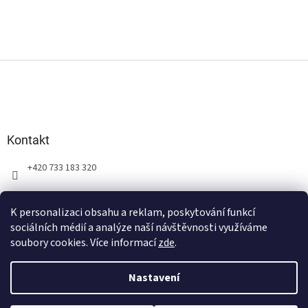
Z
á
p
a
t
Kontakt
í
+420 733 183 320
K personalizaci obsahu a reklam, poskytování funkcí
sociálních médií a analýze naší návštěvnosti využíváme
soubory cookies. Více informací
zde
.
Vytvořil Shoptet
Nastavení
VOLITELNÉ ÚDAJE JAKO JMÉNO, ROK NAROZENÍ, MĚSÍC APOD. PROSÍM