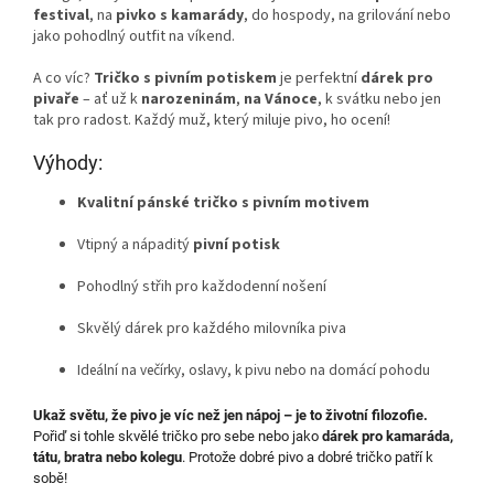
festival
, na
pivko s kamarády
, do hospody, na grilování nebo
jako pohodlný outfit na víkend.
A co víc?
Tričko s pivním potiskem
je perfektní
dárek pro
pivaře
– ať už k
narozeninám
,
na Vánoce
, k svátku nebo jen
tak pro radost. Každý muž, který miluje pivo, ho ocení!
Výhody:
Kvalitní pánské tričko s pivním motivem
Vtipný a nápaditý
pivní potisk
Pohodlný střih pro každodenní nošení
Skvělý dárek pro každého milovníka piva
Ideální na večírky, oslavy, k pivu nebo na domácí pohodu
Ukaž světu, že pivo je víc než jen nápoj – je to životní filozofie.
Pořiď si tohle skvělé tričko pro sebe nebo jako
dárek pro kamaráda,
tátu, bratra nebo kolegu
. Protože dobré pivo a dobré tričko patří k
sobě!