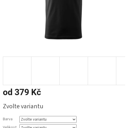
od
379 Kč
Měrná
Zvolte variantu
cena:
Barva
Velikost