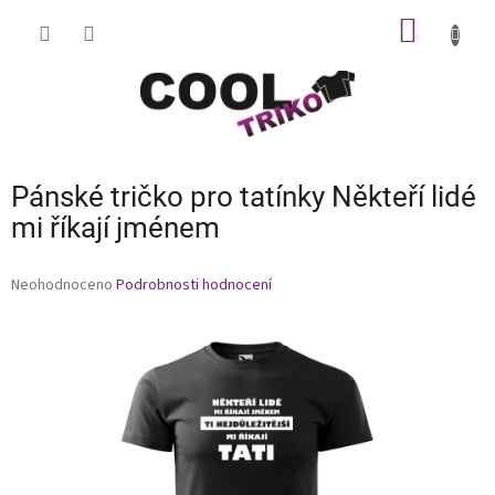
Přejít
NÁKUP
na
obsah
KOŠÍK
Pánské tričko pro tatínky Někteří lidé
mi říkají jménem
Průměrné
Neohodnoceno
Podrobnosti hodnocení
hodnocení
produktu
je
0,0
z
5
hvězdiček.