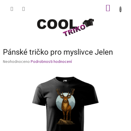
Přejít
NÁKUP
na
obsah
KOŠÍK
Pánské tričko pro myslivce Jelen
Průměrné
Neohodnoceno
Podrobnosti hodnocení
hodnocení
produktu
je
0,0
z
5
hvězdiček.