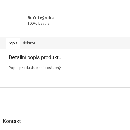
Ruční výroba
100% bavlna
Popis
Diskuze
Detailní popis produktu
Popis produktu není dostupný
Z
á
p
a
t
Kontakt
í