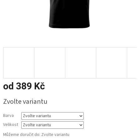
od
389 Kč
Měrná
Zvolte variantu
cena:
Barva
Velikost
Můžeme doručit do:
Zvolte variantu