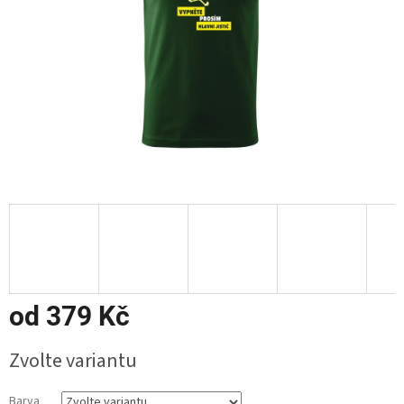
od
379 Kč
Měrná
Zvolte variantu
cena:
Barva