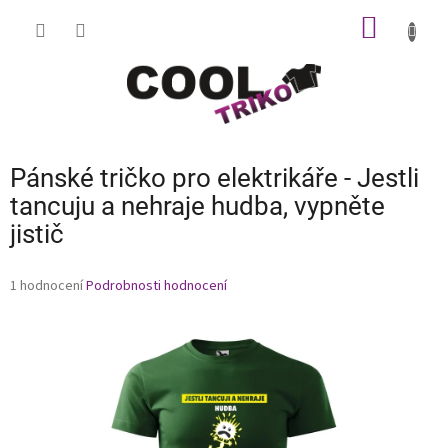
Přejít
NÁKUP
na
obsah
KOŠÍK
Pánské tričko pro elektrikáře - Jestli
tancuju a nehraje hudba, vypněte
jistič
Průměrné
1 hodnocení
Podrobnosti hodnocení
hodnocení
produktu
je
5,0
z
5
hvězdiček.