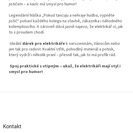
jističem – a navíc má smysl pro humor!
Legendární hláška „Pokud tancuju a nehraje hudba, vypněte
jistič“ pobaví každého kolegu na stavbě, zákazníka i náhodného
kolemjdoucího. A zároveň dává jasně najevo, že elektrikář ví, jak
to s proudem chodí.
Ideální
dárek pro elektrikáře
k narozeninám, Vánocům nebo
jen tak pro radost. Kvalitní střih, pohodlný materiál a potisk,
který vydrží i několik praní – přesně tak, jak to má profík rád.
Spoj praktické s vtipným – ukaž, že elektrikáři mají styl i
smysl pro humor!
Z
á
p
a
t
Kontakt
í