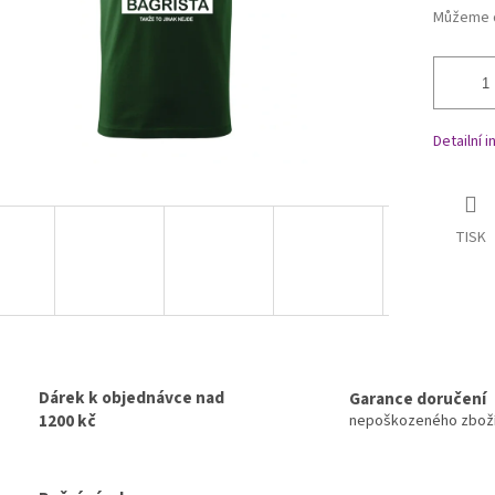
Můžeme d
Detailní 
TISK
Dárek k objednávce nad
Garance doručení
1200 kč
nepoškozeného zbož