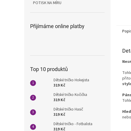
POTISK NA MÍRU
Přijímáme online platby
Popi
Det
Nesn
Top 10 produktů
Tohl
přit
Dětské tričko Hokejista
styl
319 Kč
Páns
Dětské tričko Kočička
319 Kč
Tohl
Dětské tričko Hasič
Hled
319 Kč
neb
Dětské tričko - Fotbalista
319 Kč