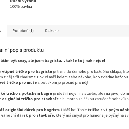
Ruční výroba
100% bavlna
s
Podobné (1)
Diskuze
ailní popis produktu
áším být sexy, ale jsem bagrista… takže to jinak nejde!
e
vtipné tričko pro bagristu
je trefa do černého pro každého chlapa, který
om z něj srší charisma! Pokud máš kolem sebe někoho, kdo zvládne každou s
ové tričko pro muže
s potiskem je přesně pro něj!
ké tričko s potiskem bagru
je ideální nejen na stavbu, ale i na pivo, do
e
originální tričko pro stavbaře
s humornou hláškou zaručeně pobaví kol
áš originální dárek pro bagristu?
Máš ho! Tohle
tričko s vtipným náp
o
vánoční dárek pro stavbaře
, který má smysl pro humor a je pyšný na sv