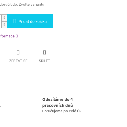
oručit do:
Zvolte variantu
Přidat do košíku
informace
ZEPTAT SE
SDÍLET
Odesíláme do 4
pracovních dnů
í
Doručujeme po celé ČR