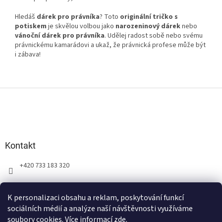
Hledáš
dárek pro právníka
? Toto
originální tričko s
potiskem
je skvělou volbou jako
narozeninový dárek
nebo
vánoční dárek pro právníka
. Udělej radost sobě nebo svému
právnickému kamarádovi a ukaž, že právnická profese může být
i zábava!
Z
á
p
a
t
Kontakt
í
+420 733 183 320
K personalizaci obsahu a reklam, poskytování funkcí
sociálních médií a analýze naší návštěvnosti využíváme
soubory cookies. Více informací
zde
.