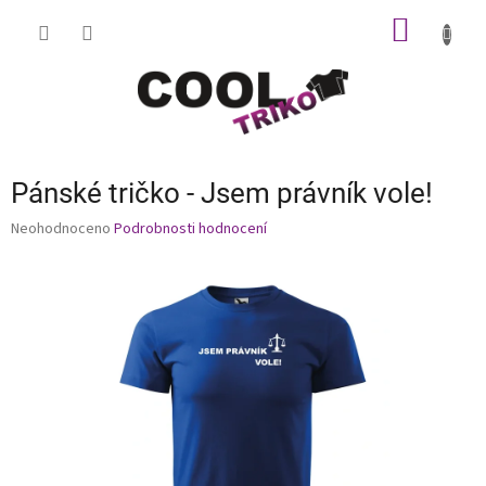
Přejít
NÁKUP
na
obsah
KOŠÍK
Pánské tričko - Jsem právník vole!
Průměrné
Neohodnoceno
Podrobnosti hodnocení
hodnocení
produktu
je
0,0
z
5
hvězdiček.