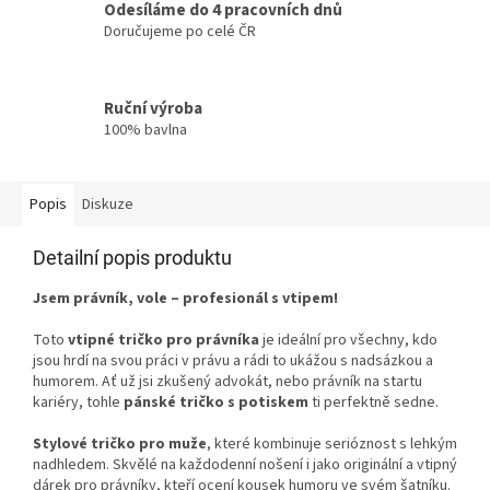
Odesíláme do 4 pracovních dnů
Doručujeme po celé ČR
Ruční výroba
100% bavlna
Popis
Diskuze
Detailní popis produktu
Jsem právník, vole – profesionál s vtipem!
Toto
vtipné tričko pro právníka
je ideální pro všechny, kdo
jsou hrdí na svou práci v právu a rádi to ukážou s nadsázkou a
humorem. Ať už jsi zkušený advokát, nebo právník na startu
kariéry, tohle
pánské tričko s potiskem
ti perfektně sedne.
Stylové tričko pro muže
, které kombinuje serióznost s lehkým
nadhledem. Skvělé na každodenní nošení i jako originální a vtipný
dárek pro právníky, kteří ocení kousek humoru ve svém šatníku.