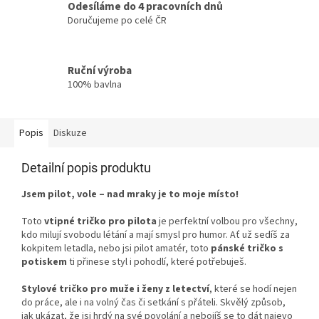
Odesíláme do 4 pracovních dnů
Doručujeme po celé ČR
Ruční výroba
100% bavlna
Popis
Diskuze
Detailní popis produktu
Jsem pilot, vole – nad mraky je to moje místo!
Toto
vtipné tričko pro pilota
je perfektní volbou pro všechny,
kdo milují svobodu létání a mají smysl pro humor. Ať už sedíš za
kokpitem letadla, nebo jsi pilot amatér, toto
pánské tričko s
potiskem
ti přinese styl i pohodlí, které potřebuješ.
Stylové tričko pro muže i ženy z letectví
, které se hodí nejen
do práce, ale i na volný čas či setkání s přáteli. Skvělý způsob,
jak ukázat, že jsi hrdý na své povolání a nebojíš se to dát najevo