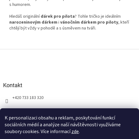
s humorem.
Hledáš originální
dárek pro pilota
? Tohle tričko je ideálním
narozeninovým dárkem
i
vánočním dárkem pro piloty
, kteří
chtějí být vždy v pohodě a s úsměvem na tváři.
Z
á
p
a
t
Kontakt
í
+420 733 183 320
K personalizaci obsahu a reklam, poskytování funkcí
sociálních médií a analýze naší návštěvnosti využíváme
soubory cookies. Více informací
zde
.