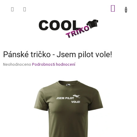
Přejít
NÁKUP
na
obsah
KOŠÍK
Pánské tričko - Jsem pilot vole!
Průměrné
Neohodnoceno
Podrobnosti hodnocení
hodnocení
produktu
je
0,0
z
5
hvězdiček.