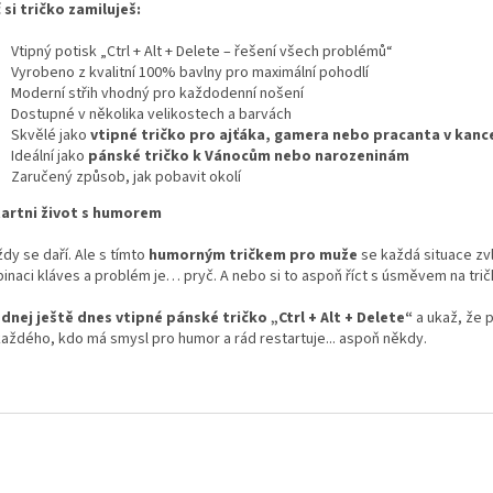
 si tričko zamiluješ:
Vtipný potisk „Ctrl + Alt + Delete – řešení všech problémů“
Vyrobeno z kvalitní 100% bavlny pro maximální pohodlí
Moderní střih vhodný pro každodenní nošení
Dostupné v několika velikostech a barvách
Skvělé jako
vtipné tričko pro ajťáka, gamera nebo pracanta v kance
Ideální jako
pánské tričko k Vánocům nebo narozeninám
Zaručený způsob, jak pobavit okolí
artni život s humorem
dy se daří. Ale s tímto
humorným tričkem pro muže
se každá situace zv
inaci kláves a problém je… pryč. A nebo si to aspoň říct s úsměvem na trič
dnej ještě dnes vtipné pánské tričko „Ctrl + Alt + Delete“
a ukaž, že 
každého, kdo má smysl pro humor a rád restartuje... aspoň někdy.