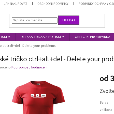
JAK NAKUPOVAT
OBCHODNÍ PODMÍNKY
PODMÍNKY OCHRANY OS
HLEDAT
TISKEM
DĚTSKÁ TRIČKA S POTISKEM
OBLEČENÍ PRO MIMINKA
o ctrl+alt+del - Delete your problems
ké tričko ctrl+alt+del - Delete your pr
né
noceno
Podrobnosti hodnocení
ní
od
3
u
Měrná
Zvolt
cena:
ek.
Barva
Velikost