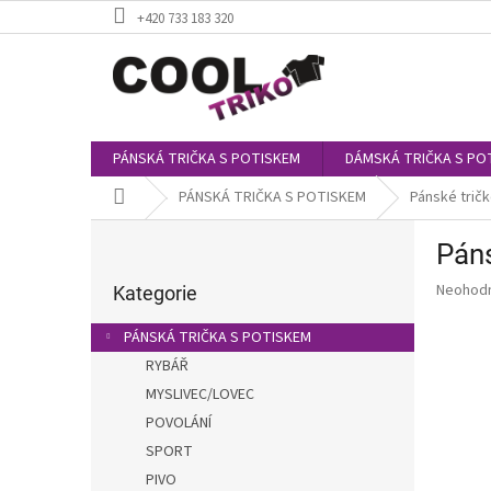
Přejít
+420 733 183 320
na
obsah
PÁNSKÁ TRIČKA S POTISKEM
DÁMSKÁ TRIČKA S PO
Domů
PÁNSKÁ TRIČKA S POTISKEM
Pánské tričk
P
Páns
o
Přeskočit
s
Průměr
Neohod
kategorie
Kategorie
t
hodnoce
r
produkt
PÁNSKÁ TRIČKA S POTISKEM
a
je
RYBÁŘ
0,0
n
z
MYSLIVEC/LOVEC
n
5
í
POVOLÁNÍ
hvězdič
p
SPORT
a
PIVO