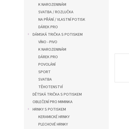
n
K NAROZENINÁM
e
SVATBA / ROZLUČKA
l
NA PŘÁNÍ / VLASTNÍ POTISK
DÁREK PRO
DÁMSKÁ TRIČKA S POTISKEM
VÍNO - PIVO
K NAROZENINÁM
DÁREK PRO
POVOLÁNÍ
SPORT
SVATBA
TĚHOTENSTVÍ
DĚTSKÁ TRIČKA S POTISKEM
OBLEČENÍ PRO MIMINKA
HRNKY S POTISKEM
KERAMICKÉ HRNKY
PLECHOVÉ HRNKY