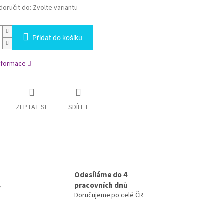
oručit do:
Zvolte variantu
Přidat do košíku
informace
ZEPTAT SE
SDÍLET
Odesíláme do 4
pracovních dnů
í
Doručujeme po celé ČR