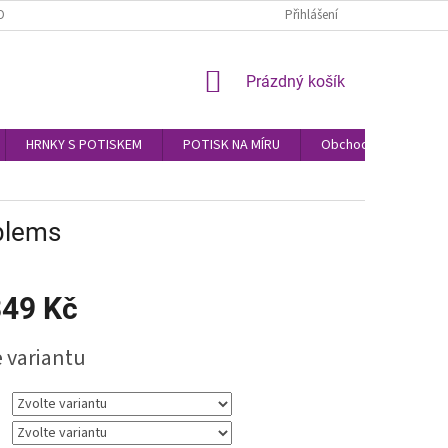
OBNÍCH ÚDAJŮ
Přihlášení
NÁKUPNÍ
Prázdný košík
KOŠÍK
HRNKY S POTISKEM
POTISK NA MÍRU
Obchodní podmínky
oblems
49 Kč
e variantu