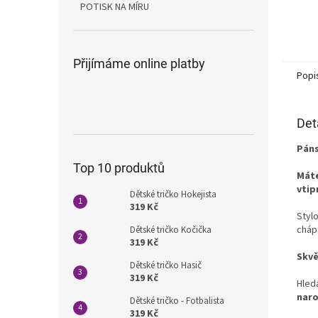
POTISK NA MÍRU
Přijímáme online platby
Popi
Det
Páns
Top 10 produktů
Máte
vti
Dětské tričko Hokejista
319 Kč
Styl
cháp
Dětské tričko Kočička
319 Kč
Skvě
Dětské tričko Hasič
319 Kč
Hled
nar
Dětské tričko - Fotbalista
319 Kč