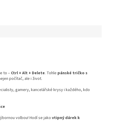
e to –
Ctrl + Alt + Delete
. Tohle
pánské tričko s
jen počítač, ale i život.
cialisty, gamery, kancelářské krysy i každého, kdo
áce
 výbornou volbou! Hodí se jako
vtipný dárek k