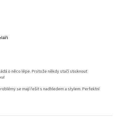
láři
ládá o něco lépe. Protože někdy stačí stisknout
ku!
problémy se mají řešit s nadhledem a stylem. Perfektní