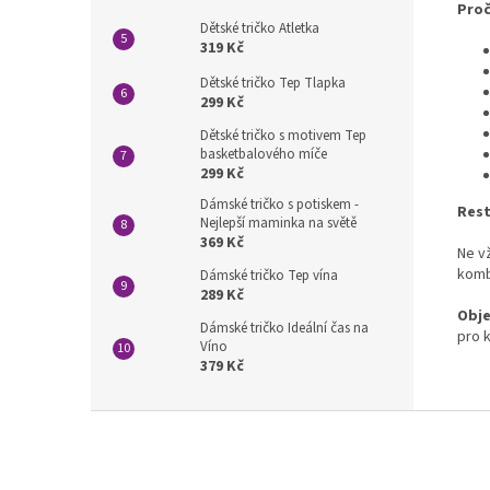
Proč
Dětské tričko Atletka
319 Kč
Dětské tričko Tep Tlapka
299 Kč
Dětské tričko s motivem Tep
basketbalového míče
299 Kč
Dámské tričko s potiskem -
Rest
Nejlepší maminka na světě
369 Kč
Ne vž
komb
Dámské tričko Tep vína
289 Kč
Obje
Dámské tričko Ideální čas na
pro 
Víno
379 Kč
Z
á
p