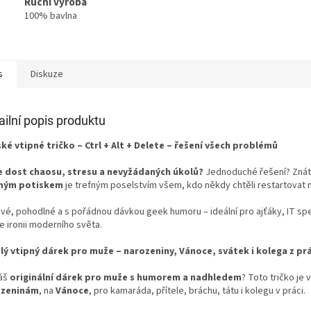
Ruční výroba
100% bavlna
s
Diskuze
ailní popis produktu
ké vtipné tričko – Ctrl + Alt + Delete – řešení všech problémů
 dost chaosu, stresu a nevyžádaných úkolů?
Jednoduché řešení? Znát
pným potiskem
je trefným poselstvím všem, kdo někdy chtěli restartovat ne
ové, pohodlné a s pořádnou dávkou geek humoru – ideální pro ajťáky, IT spe
e ironii moderního světa.
lý vtipný dárek pro muže – narozeniny, Vánoce, svátek i kolega z pr
áš
originální dárek pro muže s humorem a nadhledem
? Toto tričko je
ozeninám
, na
Vánoce
, pro kamaráda, přítele, bráchu, tátu i kolegu v práci.