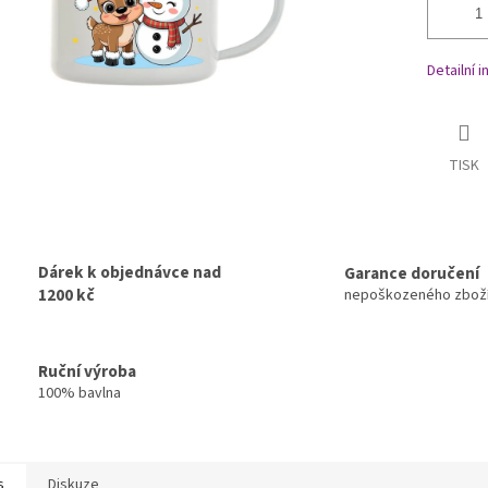
Detailní 
TISK
Dárek k objednávce nad
Garance doručení
1200 kč
nepoškozeného zbož
Ruční výroba
100% bavlna
s
Diskuze