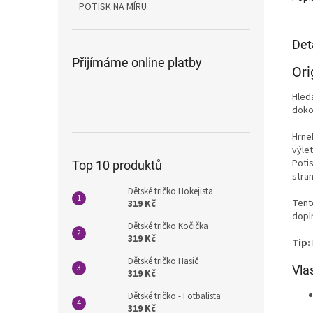
POTISK NA MÍRU
Det
Přijímáme online platby
Ori
Hled
doko
Hrne
výle
Poti
Top 10 produktů
stran
Dětské tričko Hokejista
Ten
319 Kč
dopl
Dětské tričko Kočička
319 Kč
Tip:
Dětské tričko Hasič
Vla
319 Kč
Dětské tričko - Fotbalista
319 Kč