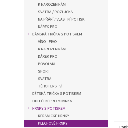
n
K NAROZENINÁM
e
SVATBA / ROZLUČKA
l
NA PŘÁNÍ / VLASTNÍ POTISK
DÁREK PRO
DÁMSKÁ TRIČKA S POTISKEM
VÍNO - PIVO
K NAROZENINÁM
DÁREK PRO
POVOLÁNÍ
SPORT
SVATBA
TĚHOTENSTVÍ
DĚTSKÁ TRIČKA S POTISKEM
OBLEČENÍ PRO MIMINKA
HRNKY S POTISKEM
KERAMICKÉ HRNKY
PLECHOVÉ HRNKY
Popi