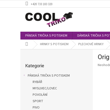
Přejít
+420 733 183 320
na
obsah
PÁNSKÁ TRIČKA S POTISKEM
DÁMSKÁ TRIČKA S PO
Domů
HRNKY S POTISKEM
PLECHOVÉ HRNKY
P
Orig
o
Přeskočit
s
Průměr
Neohod
kategorie
Kategorie
t
hodnoce
r
produkt
PÁNSKÁ TRIČKA S POTISKEM
a
je
RYBÁŘ
0,0
n
z
MYSLIVEC/LOVEC
n
5
í
POVOLÁNÍ
hvězdič
p
SPORT
a
PIVO