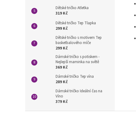
Dětské tričko Atletka
319 Kč
Dětské tričko Tep Tlapka
299 Kč
Dětské tričko s motivem Tep
basketbalového míče
299 Kč
Dámské tričko s potiskem -
Nejlepší maminka na světě
369 Kč
Dámské tričko Tep vína
289 Kč
Dámské tričko Ideální čas na
Víno
379 Kč
Z
á
p
a