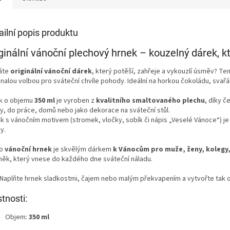
ailní popis produktu
ginální vánoční plechový hrnek – kouzelný dárek, kte
áte
originální vánoční dárek
, který potěší, zahřeje a vykouzlí úsměv? Te
nalou volbou pro sváteční chvíle pohody. Ideální na horkou čokoládu, svařá
k o objemu
350 ml
je vyroben z
kvalitního smaltovaného plechu
, díky 
ty, do práce, domů nebo jako dekorace na sváteční stůl.
sk s vánočním motivem (stromek, vločky, sobík či nápis „Veselé Vánoce“) j
y.
to
vánoční hrnek
je skvělým dárkem
k Vánocům pro muže, ženy, kolegy,
něk, který vnese do každého dne sváteční náladu.
Naplňte hrnek sladkostmi, čajem nebo malým překvapením a vytvořte tak o
stnosti:
Objem:
350 ml