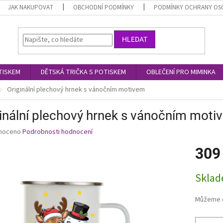
JAK NAKUPOVAT
OBCHODNÍ PODMÍNKY
PODMÍNKY OCHRANY OS
HLEDAT
TISKEM
DĚTSKÁ TRIČKA S POTISKEM
OBLEČENÍ PRO MIMINKA
Originální plechový hrnek s vánočním motivem
inální plechový hrnek s vánočním moti
né
noceno
Podrobnosti hodnocení
ní
309
u
Měrná
Skla
cena:
ek.
Můžeme d