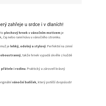
rý zahřeje u srdce i v dlaních!
nto
plechový hrnek s vánočním motivem
je
k, čaj nebo ranní kávu u vánočního stromku.
čemuž je
lehký, odolný a stylový
. Perfektní na zimní
e
oboustranný
, takže hrnek vypadá skvěle z každé
 přátele i rodinu
. Praktický a zároveň krásný
riginální
vánoční balíček
, který potěší dvojnásob!