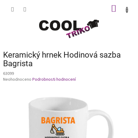
Přejít
NÁKUP
na
obsah
KOŠÍK
Keramický hrnek Hodinová sazba
Bagrista
63099
Průměrné
Neohodnoceno
Podrobnosti hodnocení
hodnocení
produktu
je
0,0
z
5
hvězdiček.