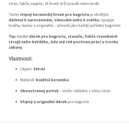
stran, takže zaujme, ať hrnek drží pravák nebo levák.
Tento
vtipný keramický hrnek pro bagristu
je skvělým
dárkem k narozeninám, Vánocům nebo k svátku
. Spojuje
kvalitu, humor a originalitu – přesně jako každý pořádný bagrista!
Tip:
Ideální
dárek pro bagristu, stavaře, řidiče stavebních
strojů nebo každého, kdo má rád poctivou práci a trochu
zábavy.
Vlastnosti:
Objem:
330 ml
Materiál:
kvalitní keramika
Oboustranný potisk
– motiv viditelný z obou stran
Vtipný a originální dárek
pro bagristu
Z