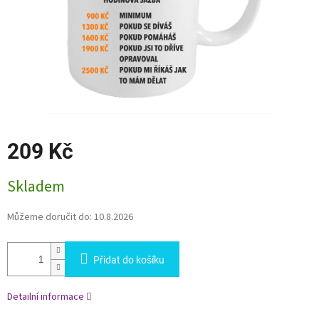
209 Kč
Měrná
Skladem
cena:
Můžeme doručit do:
10.8.2026
Přidat do košíku
Detailní informace