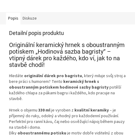
Popis
Diskuze
Detailní popis produktu
Originální keramický hrnek s oboustranným
potiskem „Hodinová sazba bagristy“ –
vtipný dárek pro každého, kdo ví, jak to na
stavbě chodí!
Hledáte
originální dárek pro bagristu
, který miluje svůj stroj a
bere práci s humorem? Tento
keramický hrnek s
oboustranným potiskem hodinové sazby bagristy
potěší
každého chlapa za pákami bagru i každého, kdo pracuje na
stavbě.
Hrnek o objemu
330 ml
je vyroben z
kvalitní keramiky
– je
příjemný do ruky, odolný a vhodný pro každodenní používání.
Perfektní pro ranní kávu, čaj nebo osvěžující nápoj během pauzy
na stavbě i doma.
Díky
oboustrannému potisku
je motiv dobře viditelný z obou