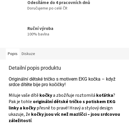
Odesíláme do 4 pracovních dnů
Doručujeme po celé ČR
Ruční výroba
100% bavlna
Popis
Diskuze
Detailní popis produktu
Originální dětské tričko s motivem EKG kočka – když
srdce dítěte bije pro kočičky!
Miluje vaše dítě
kočky
a zbožňuje roztomilá
koťátka
?
Pak je tohle
originální dětské tričko s potiskem EKG
linky a kočky
přesně to pravé! Hravý a stylový design
ukazuje, že
kočky jsou víc než mazlíčci – jsou srdcovou
záležitostí
.