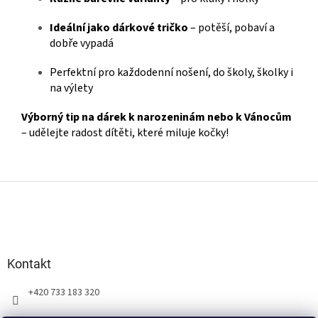
Ideální jako dárkové tričko
– potěší, pobaví a
dobře vypadá
Perfektní pro každodenní nošení, do školy, školky i
na výlety
Výborný tip na dárek k narozeninám nebo k Vánocům
– udělejte radost dítěti, které miluje kočky!
Z
á
p
a
t
Kontakt
í
+420 733 183 320