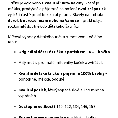
Tričko je vyrobeno z
kvalitní 100% bavlny
, která je
měkká, prodyšná a příjemná na nošení.
Kvalitní potisk
vydrží i časté praní bez ztráty barev. Skvělý nápad jako
dárek k narozeninám nebo na Vánoce
– praktický a
roztomilý doplněk do dětského šatníku.
Klíčové výhody dětského trička s motivem kočičího
tepu:
Originální dětské tričko s potiskem EKG – kočka
Milý motiv pro malé milovníky koček a zvířátek
Kvalitní dětské tričko z příjemné 100% bavlny
–
pohodlné, měkké, odolné
Kvalitní potisk
, který vypadá skvěle i po mnoha
vypráních
Dostupné velikosti
: 110, 122, 134, 146, 158
Různé barevné varianty
– pro kluky i holky