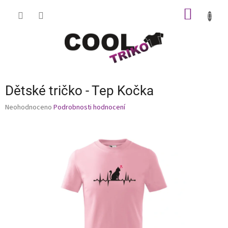
Přejít
NÁKUP
na
obsah
KOŠÍK
Dětské tričko - Tep Kočka
Průměrné
Neohodnoceno
Podrobnosti hodnocení
hodnocení
produktu
je
0,0
z
5
hvězdiček.