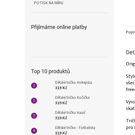
POTISK NA MÍRU
Přijímáme online platby
Popi
Det
Orig
Top 10 produktů
Styl
všec
Dětské tričko Hokejista
319 Kč
free
Dětské tričko Kočička
Vyr
319 Kč
skat
Dětské tričko Hasič
319 Kč
Trič
pro 
Dětské tričko - Fotbalista
319 Kč