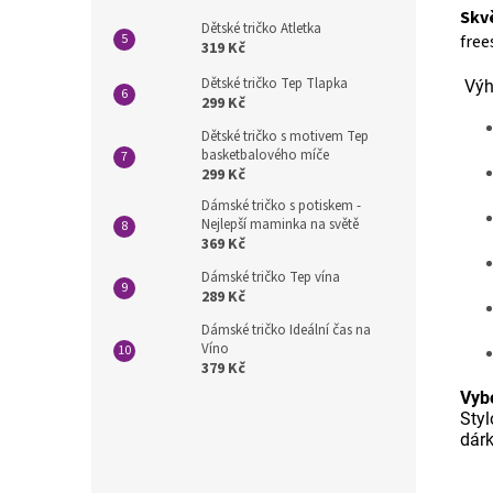
Skv
Dětské tričko Atletka
free
319 Kč
Dětské tričko Tep Tlapka
Výh
299 Kč
Dětské tričko s motivem Tep
basketbalového míče
299 Kč
Dámské tričko s potiskem -
Nejlepší maminka na světě
369 Kč
Dámské tričko Tep vína
289 Kč
Dámské tričko Ideální čas na
Víno
379 Kč
Vybe
Styl
dár