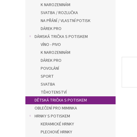
n
K NAROZENINÁM
e
SVATBA / ROZLUČKA
l
NA PŘÁNÍ / VLASTNÍ POTISK
DÁREK PRO
DÁMSKÁ TRIČKA S POTISKEM
VÍNO - PIVO
K NAROZENINÁM
DÁREK PRO
POVOLÁNÍ
SPORT
SVATBA
TĚHOTENSTVÍ
DĚTSKÁ TRIČKA S POTISKEM
OBLEČENÍ PRO MIMINKA
HRNKY S POTISKEM
KERAMICKÉ HRNKY
PLECHOVÉ HRNKY