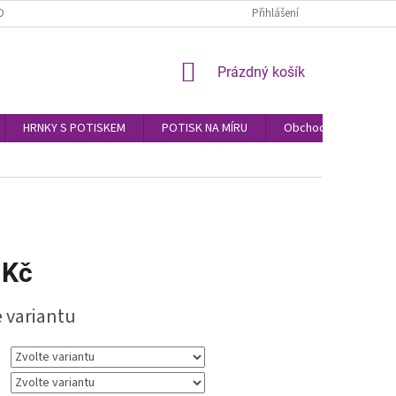
OBNÍCH ÚDAJŮ
Přihlášení
NÁKUPNÍ
Prázdný košík
KOŠÍK
HRNKY S POTISKEM
POTISK NA MÍRU
Obchodní podmínky
 Kč
e variantu