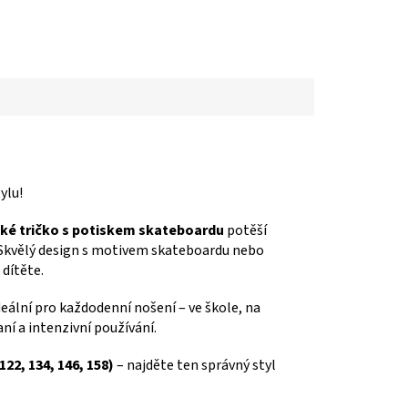
ylu!
ské tričko s potiskem skateboardu
potěší
n. Skvělý design s motivem skateboardu nebo
dítěte.
deální pro každodenní nošení – ve škole, na
aní a intenzivní používání.
22, 134, 146, 158)
– najděte ten správný styl