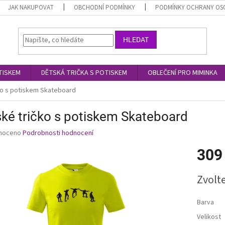
JAK NAKUPOVAT
OBCHODNÍ PODMÍNKY
PODMÍNKY OCHRANY OS
HLEDAT
TISKEM
DĚTSKÁ TRIČKA S POTISKEM
OBLEČENÍ PRO MIMINKA
ko s potiskem Skateboard
ké tričko s potiskem Skateboard
né
noceno
Podrobnosti hodnocení
ní
309
u
Měrná
Zvolt
cena:
ek.
Barva
Velikost