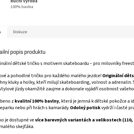
Ruční výroba
100% bavlna
s
Diskuze
ailní popis produktu
inální dětské tričko s motivem skateboardu – pro milovníky freest
ové a pohodlné tričko pro každého malého jezdce!
Originální dět
hny kluky a holky, kteří milují skateboarding, volnost a adrenali
stylové jízdy okamžitě zaujme a dokonale vyjádří osobnost vašeho 
obeno z
kvalitní 100% bavlny
, která je jemná k dětské pokožce a i
eparku nebo při hrách s kamarády.
Odolný potisk
vydrží i časté pr
ko je dostupné ve
více barevných variantách a velikostech (110, 1
malého skejťáka.