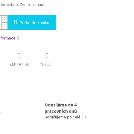
oručit do:
Zvolte variantu
Přidat do košíku
informace
ZEPTAT SE
SDÍLET
Odesíláme do 4
pracovních dnů
í
Doručujeme po celé ČR