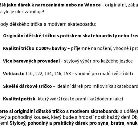
ělé jako dárek k narozeninám nebo na Vánoce
– originální, zába
style jezdec zamiluje!
ody dětského trička s motivem skateboardu:
Originální dětské tričko s potiskem skateboardisty nebo fre
Kvalitní tričko z 100% bavlny
– příjemné na nošení, vhodné i pr
Více barevných provedení
– stylový výběr pro každého jezdce
Velikosti:
110, 122, 134, 146, 158 – vhodné pro malé i větší děti
Skvělé dárkové tričko
– ideální dárek pro milovníka skateboar
Kvalitní potisk
, který vydrží časté praní i každodenní akci
rte si originální dětské tričko s motivem skateboardu
a udělej
ový a pohodlný kousek, který bude s hrdostí nosit každý den! O
kem!
Stylový, pohodlný a praktický dárek pro syna, bratra, vnuk