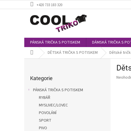
Přejít
+420 733 183 320
na
obsah
PÁNSKÁ TRIČKA S POTISKEM
DÁMSKÁ TRIČKA S PO
Domů
DĚTSKÁ TRIČKA S POTISKEM
Dětské trič
P
Děts
o
Přeskočit
s
Průměr
Neohod
kategorie
Kategorie
t
hodnoce
r
produkt
PÁNSKÁ TRIČKA S POTISKEM
a
je
RYBÁŘ
0,0
n
z
MYSLIVEC/LOVEC
n
5
í
POVOLÁNÍ
hvězdič
p
SPORT
a
PIVO