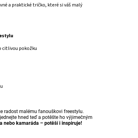
vné a praktické tričko, které si váš malý
estylu
o citlivou pokožku
du
te radost malému fanouškovi freestylu.
bjednejte hned teď a potěšte ho výjimečným
a nebo kamaráda – potěší i inspiruje!