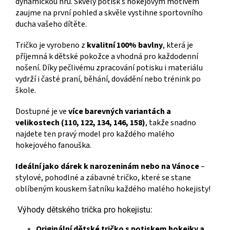
dynamickou hru. Skvělý potisk s hokejovým motivem
zaujme na první pohled a skvěle vystihne sportovního
ducha vašeho dítěte.
Tričko je vyrobeno z
kvalitní 100% bavlny
, která je
příjemná k dětské pokožce a vhodná pro každodenní
nošení. Díky pečlivému zpracování potisku i materiálu
vydrží i časté praní, běhání, dovádění nebo trénink po
škole.
Dostupné je ve
více barevných variantách a
velikostech (110, 122, 134, 146, 158)
, takže snadno
najdete ten pravý model pro každého malého
hokejového fanouška.
Ideální jako dárek k narozeninám nebo na Vánoce
–
stylové, pohodlné a zábavné tričko, které se stane
oblíbeným kouskem šatníku každého malého hokejisty!
Výhody dětského trička pro hokejistu:
Originální dětské tričko s potiskem hokejky a