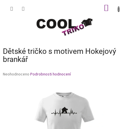
Přejít
NÁKUP
na
obsah
KOŠÍK
Dětské tričko s motivem Hokejový
brankář
Průměrné
Neohodnoceno
Podrobnosti hodnocení
hodnocení
produktu
je
0,0
z
5
hvězdiček.