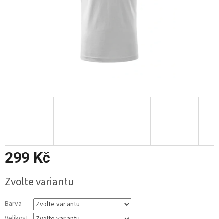
299 Kč
Měrná
Zvolte variantu
cena:
Barva
Velikost