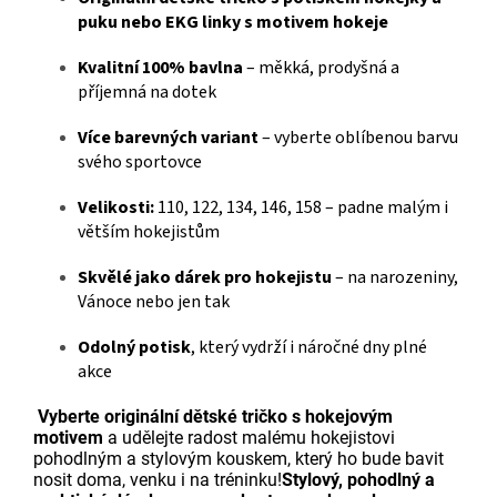
puku nebo EKG linky s motivem hokeje
Kvalitní 100% bavlna
– měkká, prodyšná a
příjemná na dotek
Více barevných variant
– vyberte oblíbenou barvu
svého sportovce
Velikosti:
110, 122, 134, 146, 158 – padne malým i
větším hokejistům
Skvělé jako dárek pro hokejistu
– na narozeniny,
Vánoce nebo jen tak
Odolný potisk
, který vydrží i náročné dny plné
akce
Vyberte originální dětské tričko s hokejovým
motivem
a udělejte radost malému hokejistovi
pohodlným a stylovým kouskem, který ho bude bavit
nosit doma, venku i na tréninku!
Stylový, pohodlný a