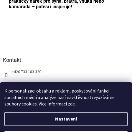
praktický dárek pro syna, bratra, vnuka nebo
kamaráda – potěší i inspiruje!
Z
á
p
a
t
Kontakt
í
+420 733 183 320
K personalizaci obsahu a reklam, poskytování funkcí
sociálních médií a analýze naší návštěvnosti využíváme
soubory cookies. Více informací
zde
.
Vytvořil Shoptet
Nastavení
VOLITELNÉ ÚDAJE JAKO JMÉNO, ROK NAROZENÍ, MĚSÍC APOD. PROSÍM