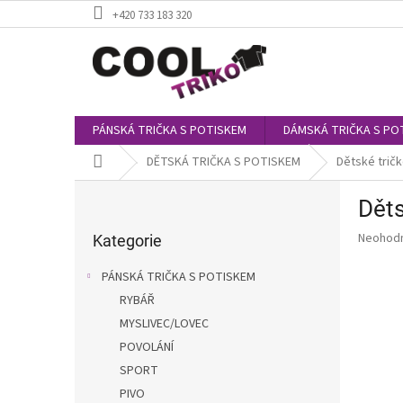
Přejít
+420 733 183 320
na
obsah
PÁNSKÁ TRIČKA S POTISKEM
DÁMSKÁ TRIČKA S PO
Domů
DĚTSKÁ TRIČKA S POTISKEM
Dětské tričk
P
Děts
o
Přeskočit
s
Průměr
Neohod
kategorie
Kategorie
t
hodnoce
r
produkt
PÁNSKÁ TRIČKA S POTISKEM
a
je
RYBÁŘ
0,0
n
z
MYSLIVEC/LOVEC
n
5
í
POVOLÁNÍ
hvězdič
p
SPORT
a
PIVO