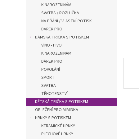
n
K NAROZENINÁM
e
SVATBA / ROZLUČKA
l
NA PŘÁNÍ / VLASTNÍ POTISK
DÁREK PRO
DÁMSKÁ TRIČKA S POTISKEM
VÍNO - PIVO
K NAROZENINÁM
DÁREK PRO
POVOLÁNÍ
SPORT
SVATBA
TĚHOTENSTVÍ
DĚTSKÁ TRIČKA S POTISKEM
OBLEČENÍ PRO MIMINKA
HRNKY S POTISKEM
KERAMICKÉ HRNKY
PLECHOVÉ HRNKY