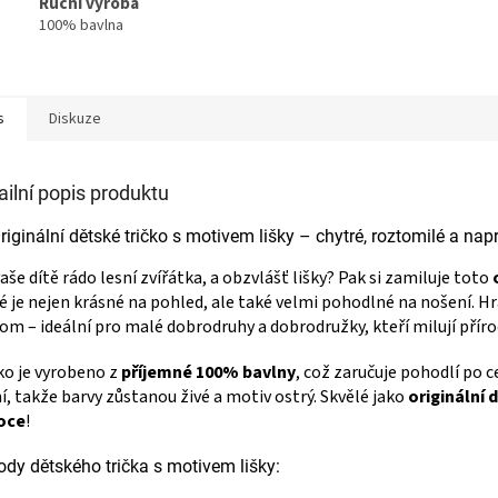
Ruční výroba
100% bavlna
s
Diskuze
ailní popis produktu
riginální dětské tričko s motivem lišky – chytré, roztomilé a nap
aše dítě rádo lesní zvířátka, a obzvlášť lišky? Pak si zamiluje toto
é je nejen krásné na pohled, ale také velmi pohodlné na nošení. Hr
om – ideální pro malé dobrodruhy a dobrodružky, kteří milují příro
ko je vyrobeno z
příjemné 100% bavlny
, což zaručuje pohodlí po c
í, takže barvy zůstanou živé a motiv ostrý. Skvělé jako
originální
oce
!
dy dětského trička s motivem lišky: