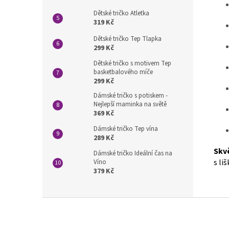
Dětské tričko Atletka
319 Kč
Dětské tričko Tep Tlapka
299 Kč
Dětské tričko s motivem Tep
basketbalového míče
299 Kč
Dámské tričko s potiskem -
Nejlepší maminka na světě
369 Kč
Dámské tričko Tep vína
289 Kč
Skv
Dámské tričko Ideální čas na
s li
Víno
379 Kč
Z
á
p