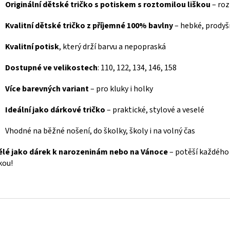
Originální dětské tričko s potiskem s roztomilou liškou
– roz
Kvalitní dětské tričko z příjemné 100% bavlny
– hebké, prodyš
Kvalitní potisk
, který drží barvu a nepopraská
Dostupné ve velikostech
: 110, 122, 134, 146, 158
Více barevných variant
– pro kluky i holky
Ideální jako dárkové tričko
– praktické, stylové a veselé
Vhodné na běžné nošení, do školky, školy i na volný čas
ělé jako dárek k narozeninám nebo na Vánoce
– potěší každého
škou!