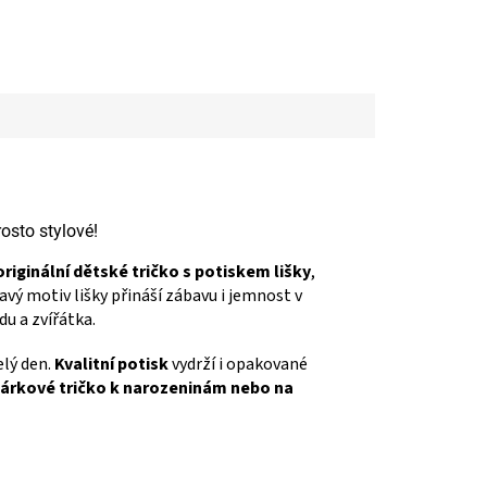
rosto stylové!
originální dětské tričko s potiskem lišky
,
avý motiv lišky přináší zábavu i jemnost v
du a zvířátka.
elý den.
Kvalitní potisk
vydrží i opakované
 dárkové tričko k narozeninám nebo na