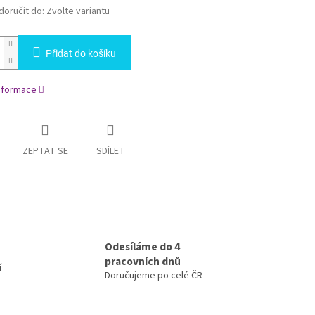
oručit do:
Zvolte variantu
Přidat do košíku
informace
ZEPTAT SE
SDÍLET
Odesíláme do 4
pracovních dnů
í
Doručujeme po celé ČR