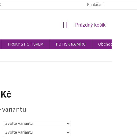
OBNÍCH ÚDAJŮ
Přihlášení
NÁKUPNÍ
Prázdný košík
KOŠÍK
HRNKY S POTISKEM
POTISK NA MÍRU
Obchodní podmínky
 Kč
e variantu