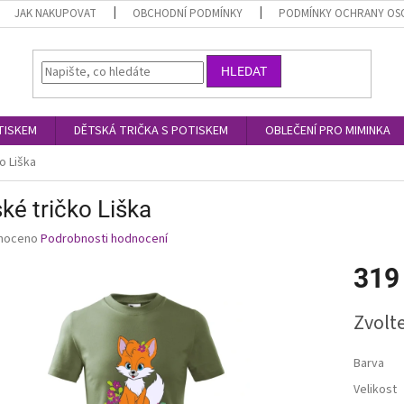
JAK NAKUPOVAT
OBCHODNÍ PODMÍNKY
PODMÍNKY OCHRANY OS
HLEDAT
TISKEM
DĚTSKÁ TRIČKA S POTISKEM
OBLEČENÍ PRO MIMINKA
o Liška
ké tričko Liška
né
noceno
Podrobnosti hodnocení
ní
319
u
Měrná
Zvolt
cena:
ek.
Barva
Velikost