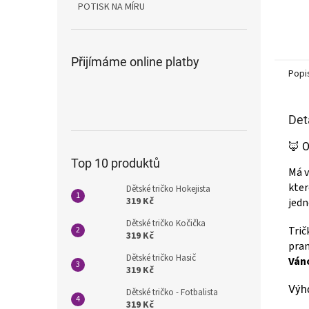
POTISK NA MÍRU
Přijímáme online platby
Popi
Det
🦊 O
Top 10 produktů
Má v
kter
Dětské tričko Hokejista
319 Kč
jedn
Dětské tričko Kočička
Trič
319 Kč
pran
Dětské tričko Hasič
Ván
319 Kč
Výho
Dětské tričko - Fotbalista
319 Kč