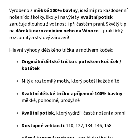
Vyrobeno z
měkké 100% bavlny
, ideální pro každodenní
nošení do školky, školy i na výlety.
Kvalitní potisk
zaručuje dlouhou životnost i při častém praní. Skvělý tip
na
dárek k narozeninám nebo na Vánoce
– praktický,
roztomilý a stylový zároveň!
Hlavní výhody dětského trička s motivem koček:
Originální dětské tričko s potiskem kočiček /
koťátek
Milý a roztomilý motiv, který potěší každé dítě
Kvalitní dětské tričko z příjemné 100% bavlny
–
měkké, pohodlné, prodyšné
Kvalitní potisk
, který vydrží i časté nošení a praní
Dostupné velikosti
: 110, 122, 134, 146, 158