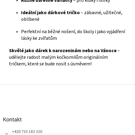
Různé barevné varianty
– pro kluky i holky
Ideální jako dárkové tričko
– zábavné, užitečné,
oblíbené
Perfektní na běžné nošení, do školy i jako vyjádření
lásky ke zvířatům
Skvělé jako dárek k narozeninám nebo na Vánoce
–
udělejte radost malým kočkomilům originálním
tričkem, které se bude nosit s úsměvem!
Z
á
p
a
t
Kontakt
í
+420 733 183 320