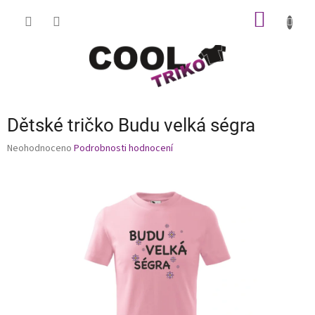
Přejít
NÁKUP
na
obsah
KOŠÍK
Dětské tričko Budu velká ségra
Průměrné
Neohodnoceno
Podrobnosti hodnocení
hodnocení
produktu
je
0,0
z
5
hvězdiček.