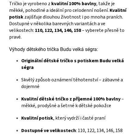
Tričko je vyrobeno z
kvalitní 100% bavlny
, takže je
měkké, pohodlné a ideální pro celodenní nošení.
Kvalitní
potisk
zajišťuje dlouhou životnost i po mnoha praních.
Dostupné v několika barevných variantách a ve
velikostech:
110, 122, 134, 146, 158
– vyberete přesně to
pravé.
Výhody dětského trička Budu velká ségra:
Originální dětské tričko s potiskem Budu velká
ségra
Skvělý způsob oznámení těhotenství – zábavné a
dojemné
Kvalitní dětské tričko z příjemné 100% bavlny
–
měkké, prodyšné a šetrné k dětské pokožce
Kvalitní potisk
, který vydrží i časté praní
Dostupné ve velikostech
: 110, 122, 134, 146, 158