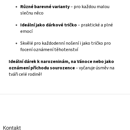
Různé barevné varianty
– pro každou malou
slečnu něco
Ideální jako dárkové tričko
– praktické a plné
emocí
Skvělé pro každodenní nošení i jako tričko pro
focení oznámení těhotenství
Ideální dárek k narozeninám, na Vánoce nebo jako
oznámení příchodu sourozence
– vyčaruje úsměv na
tváři celé rodině!
Z
á
p
a
t
Kontakt
í