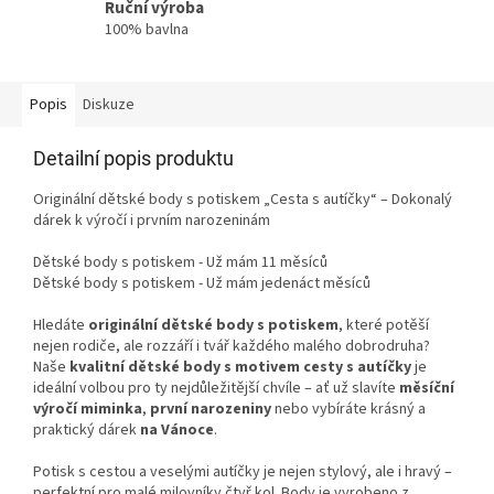
Ruční výroba
100% bavlna
Popis
Diskuze
Detailní popis produktu
Originální dětské body s potiskem „Cesta s autíčky“ – Dokonalý
dárek k výročí i prvním narozeninám
Dětské body s potiskem - Už mám 11 měsíců
Dětské body s potiskem - Už mám jedenáct měsíců
Hledáte
originální dětské body s potiskem
, které potěší
nejen rodiče, ale rozzáří i tvář každého malého dobrodruha?
Naše
kvalitní dětské body s motivem cesty s autíčky
je
ideální volbou pro ty nejdůležitější chvíle – ať už slavíte
měsíční
výročí miminka
,
první narozeniny
nebo vybíráte krásný a
praktický dárek
na Vánoce
.
Potisk s cestou a veselými autíčky je nejen stylový, ale i hravý –
perfektní pro malé milovníky čtyř kol. Body je vyrobeno z