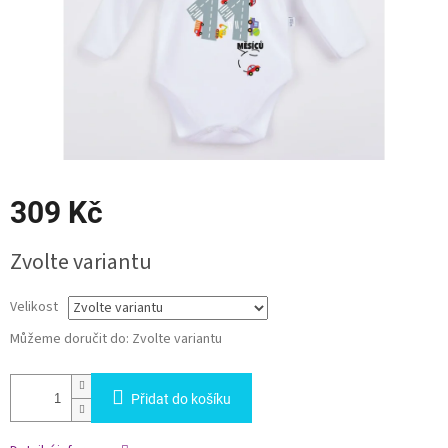
309 Kč
Měrná
Zvolte variantu
cena:
Velikost
Můžeme doručit do:
Zvolte variantu
Přidat do košíku