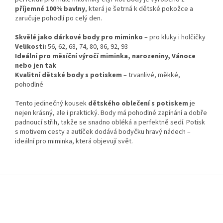
příjemné 100% bavlny
, která je šetrná k dětské pokožce a
zaručuje pohodlí po celý den.
Skvělé jako dárkové body pro miminko
– pro kluky i holčičky
Velikosti:
56, 62, 68, 74, 80, 86, 92, 93
Ideální pro měsíční výročí miminka, narozeniny, Vánoce
nebo jen tak
Kvalitní dětské body s potiskem
– trvanlivé, měkké,
pohodlné
Tento jedinečný kousek
dětského oblečení s potiskem
je
nejen krásný, ale i praktický. Body má pohodlné zapínání a dobře
padnoucí střih, takže se snadno obléká a perfektně sedí. Potisk
s motivem cesty a autíček dodává bodyčku hravý nádech –
ideální pro miminka, která objevují svět.
Z
á
p
a