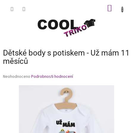
Přejít
NÁKUP
na
obsah
KOŠÍK
Dětské body s potiskem - Už mám 11
měsíců
Průměrné
Neohodnoceno
Podrobnosti hodnocení
hodnocení
produktu
je
0,0
z
5
hvězdiček.