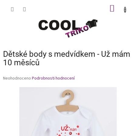
Přejít
NÁKUP
na
obsah
KOŠÍK
Dětské body s medvídkem - Už mám
10 měsíců
Průměrné
Neohodnoceno
Podrobnosti hodnocení
hodnocení
produktu
je
0,0
z
5
hvězdiček.