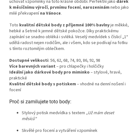
uchovat vzpomínky na toto krásné období. Perfektní jako
dárek
k měsíčnímu výročí
,
prvnímu focení
,
narozeninám
nebo jako
milé překvapení
na Vánoce
.
Toto
kvalitní dětské body z příjemné 100% bavlny
je měkké,
hebké a šetrné k jemné dětské pokožce. Díky praktickému
zapínání se snadno obléká i svléká. Veselý medvídek s číslicí „1“
udělá radost nejen rodičům, ale i všem, kdo se podívají na fotku
s tímto roztomilým oblečkem.
Dostupné velikosti
: 56, 62, 68, 74, 80, 86, 92, 98
Více barevných variant
– pro chlapečky i holčičky
Ideální jako dárkové body pro miminko
– stylové, hravé,
praktické
Kvalitní dětské body s potiskem
– vhodné na denní nošení i
focení
Proč si zamilujete toto body:
Stylový potisk medvídka s textem
„Už mám deset
měsíců“
Skvělé pro focení a vytváření vzpomínek