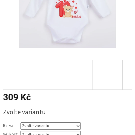
309 Kč
Měrná
Zvolte variantu
cena:
Barva
Velikost