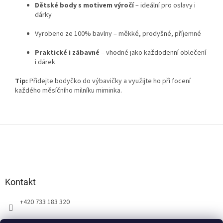
Dětské body s motivem výročí
– ideální pro oslavy i
dárky
Vyrobeno ze 100% bavlny – měkké, prodyšné, příjemné
Praktické i zábavné
– vhodné jako každodenní oblečení
i dárek
Tip:
Přidejte bodyčko do výbavičky a využijte ho při focení
každého měsíčního milníku miminka.
Z
á
p
a
t
Kontakt
í
+420 733 183 320