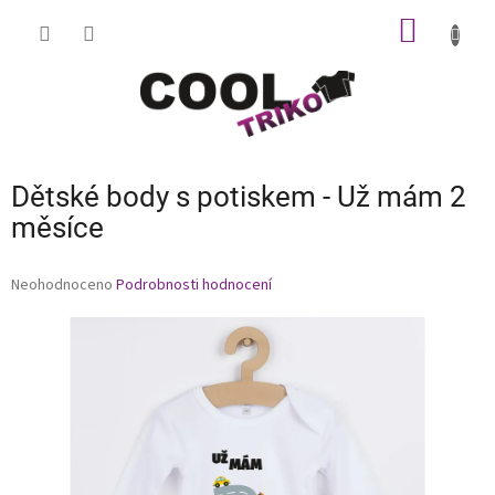
Přejít
NÁKUP
na
obsah
KOŠÍK
Dětské body s potiskem - Už mám 2
měsíce
Průměrné
Neohodnoceno
Podrobnosti hodnocení
hodnocení
produktu
je
0,0
z
5
hvězdiček.