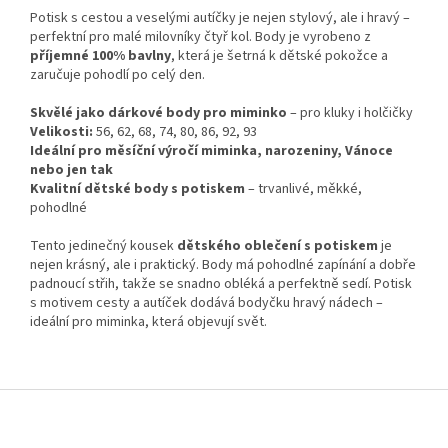
Potisk s cestou a veselými autíčky je nejen stylový, ale i hravý –
perfektní pro malé milovníky čtyř kol. Body je vyrobeno z
příjemné 100% bavlny
, která je šetrná k dětské pokožce a
zaručuje pohodlí po celý den.
Skvělé jako dárkové body pro miminko
– pro kluky i holčičky
Velikosti:
56, 62, 68, 74, 80, 86, 92, 93
Ideální pro měsíční výročí miminka, narozeniny, Vánoce
nebo jen tak
Kvalitní dětské body s potiskem
– trvanlivé, měkké,
pohodlné
Tento jedinečný kousek
dětského oblečení s potiskem
je
nejen krásný, ale i praktický. Body má pohodlné zapínání a dobře
padnoucí střih, takže se snadno obléká a perfektně sedí. Potisk
s motivem cesty a autíček dodává bodyčku hravý nádech –
ideální pro miminka, která objevují svět.
Z
á
p