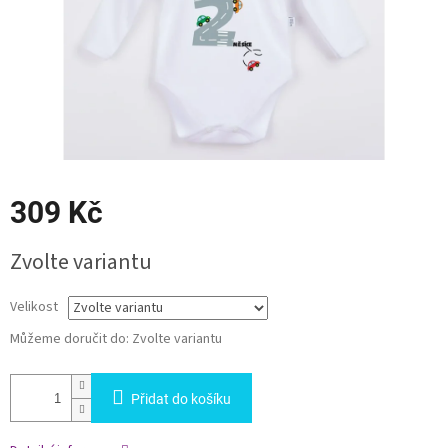
309 Kč
Měrná
Zvolte variantu
cena:
Velikost
Můžeme doručit do:
Zvolte variantu
Přidat do košíku