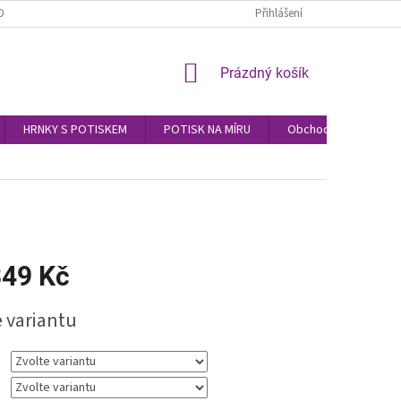
OBNÍCH ÚDAJŮ
Přihlášení
NÁKUPNÍ
Prázdný košík
KOŠÍK
HRNKY S POTISKEM
POTISK NA MÍRU
Obchodní podmínky
49 Kč
e variantu