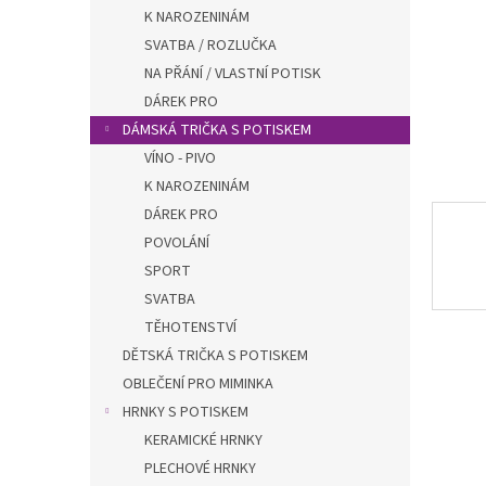
n
K NAROZENINÁM
e
SVATBA / ROZLUČKA
l
NA PŘÁNÍ / VLASTNÍ POTISK
DÁREK PRO
DÁMSKÁ TRIČKA S POTISKEM
VÍNO - PIVO
K NAROZENINÁM
DÁREK PRO
POVOLÁNÍ
SPORT
SVATBA
TĚHOTENSTVÍ
DĚTSKÁ TRIČKA S POTISKEM
OBLEČENÍ PRO MIMINKA
HRNKY S POTISKEM
KERAMICKÉ HRNKY
PLECHOVÉ HRNKY