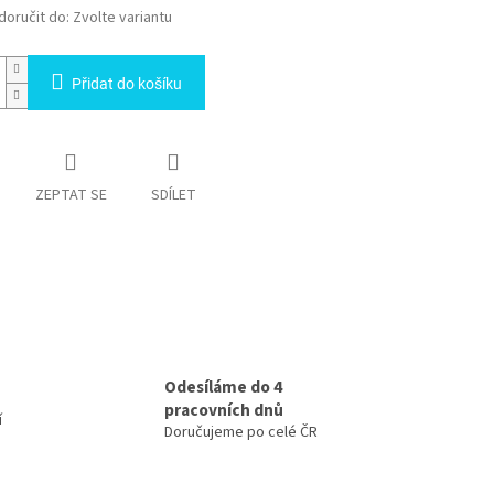
oručit do:
Zvolte variantu
Přidat do košíku
ZEPTAT SE
SDÍLET
Odesíláme do 4
pracovních dnů
í
Doručujeme po celé ČR