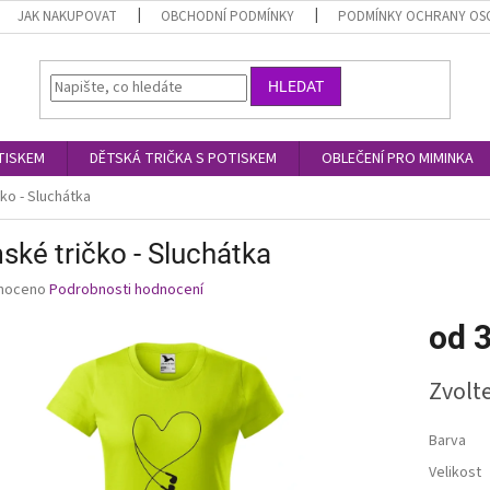
JAK NAKUPOVAT
OBCHODNÍ PODMÍNKY
PODMÍNKY OCHRANY OS
HLEDAT
TISKEM
DĚTSKÁ TRIČKA S POTISKEM
OBLEČENÍ PRO MIMINKA
ko - Sluchátka
ké tričko - Sluchátka
né
noceno
Podrobnosti hodnocení
ní
od
3
u
Měrná
Zvolt
cena:
ek.
Barva
Velikost