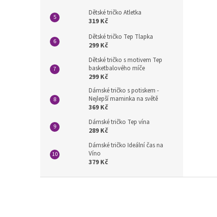
Dětské tričko Atletka
319 Kč
Dětské tričko Tep Tlapka
299 Kč
Dětské tričko s motivem Tep
basketbalového míče
299 Kč
Dámské tričko s potiskem -
Nejlepší maminka na světě
369 Kč
Dámské tričko Tep vína
289 Kč
Dámské tričko Ideální čas na
Víno
379 Kč
Z
á
p
a