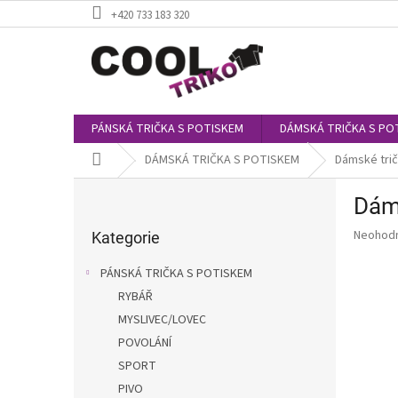
Přejít
+420 733 183 320
na
obsah
PÁNSKÁ TRIČKA S POTISKEM
DÁMSKÁ TRIČKA S PO
Domů
DÁMSKÁ TRIČKA S POTISKEM
Dámské trič
P
Dáms
o
Přeskočit
s
Průměr
Neohod
kategorie
Kategorie
t
hodnoce
r
produkt
PÁNSKÁ TRIČKA S POTISKEM
a
je
RYBÁŘ
0,0
n
z
MYSLIVEC/LOVEC
n
5
í
POVOLÁNÍ
hvězdič
p
SPORT
a
PIVO