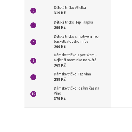
Dětské tričko Atletka
319 Kč
Dětské tričko Tep Tlapka
299 Kč
Dětské tričko s motivem Tep
basketbalového míče
299 Kč
Dámské tričko s potiskem -
Nejlepší maminka na světě
369 Kč
Dámské tričko Tep vína
289 Kč
Dámské tričko Ideální čas na
Víno
379 Kč
Z
á
p
a