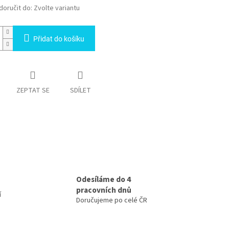
oručit do:
Zvolte variantu
Přidat do košíku
ZEPTAT SE
SDÍLET
Odesíláme do 4
pracovních dnů
í
Doručujeme po celé ČR