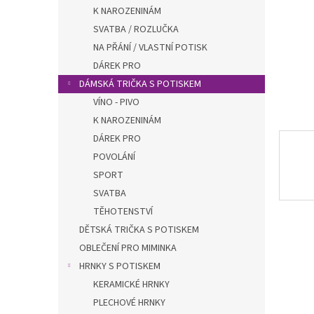
n
K NAROZENINÁM
e
SVATBA / ROZLUČKA
l
NA PŘÁNÍ / VLASTNÍ POTISK
DÁREK PRO
DÁMSKÁ TRIČKA S POTISKEM
VÍNO - PIVO
K NAROZENINÁM
DÁREK PRO
POVOLÁNÍ
SPORT
SVATBA
TĚHOTENSTVÍ
DĚTSKÁ TRIČKA S POTISKEM
OBLEČENÍ PRO MIMINKA
HRNKY S POTISKEM
KERAMICKÉ HRNKY
PLECHOVÉ HRNKY