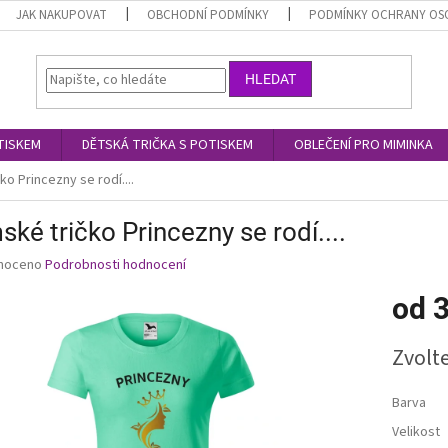
JAK NAKUPOVAT
OBCHODNÍ PODMÍNKY
PODMÍNKY OCHRANY OS
HLEDAT
TISKEM
DĚTSKÁ TRIČKA S POTISKEM
OBLEČENÍ PRO MIMINKA
o Princezny se rodí....
ké tričko Princezny se rodí....
né
noceno
Podrobnosti hodnocení
ní
od
3
u
Měrná
Zvolt
cena:
ek.
Barva
Velikost