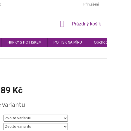
OBNÍCH ÚDAJŮ
Přihlášení
NÁKUPNÍ
Prázdný košík
KOŠÍK
HRNKY S POTISKEM
POTISK NA MÍRU
Obchodní podmínky
89 Kč
e variantu