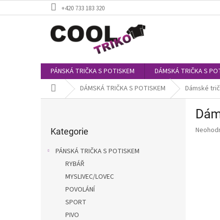
Přejít
+420 733 183 320
na
obsah
PÁNSKÁ TRIČKA S POTISKEM
DÁMSKÁ TRIČKA S PO
Domů
DÁMSKÁ TRIČKA S POTISKEM
Dámské tričk
P
Dáms
o
Přeskočit
s
Průměr
Neohod
kategorie
Kategorie
t
hodnoce
r
produkt
PÁNSKÁ TRIČKA S POTISKEM
a
je
RYBÁŘ
0,0
n
z
MYSLIVEC/LOVEC
n
5
í
POVOLÁNÍ
hvězdič
p
SPORT
a
PIVO