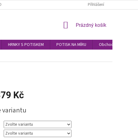
OBNÍCH ÚDAJŮ
Přihlášení
NÁKUPNÍ
Prázdný košík
KOŠÍK
HRNKY S POTISKEM
POTISK NA MÍRU
Obchodní podmínky
79 Kč
e variantu