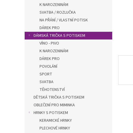
n
K NAROZENINÁM
e
SVATBA / ROZLUČKA
l
NA PŘÁNÍ / VLASTNÍ POTISK
DÁREK PRO
DÁMSKÁ TRIČKA S POTISKEM
VÍNO - PIVO
K NAROZENINÁM
DÁREK PRO
POVOLÁNÍ
SPORT
SVATBA
TĚHOTENSTVÍ
DĚTSKÁ TRIČKA S POTISKEM
OBLEČENÍ PRO MIMINKA
HRNKY S POTISKEM
KERAMICKÉ HRNKY
PLECHOVÉ HRNKY