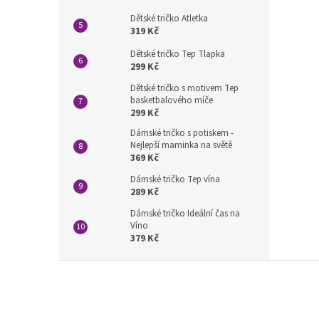
Dětské tričko Atletka
319 Kč
Dětské tričko Tep Tlapka
299 Kč
Dětské tričko s motivem Tep
basketbalového míče
299 Kč
Dámské tričko s potiskem -
Nejlepší maminka na světě
369 Kč
Dámské tričko Tep vína
289 Kč
Dámské tričko Ideální čas na
Víno
379 Kč
Z
á
p
a