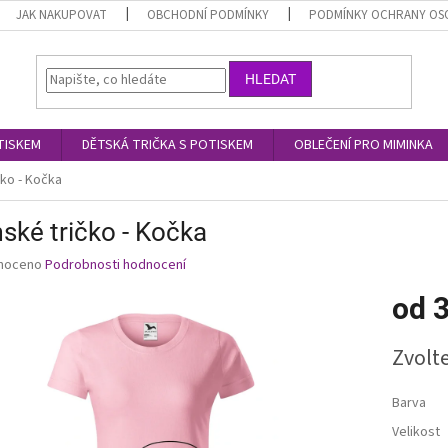
JAK NAKUPOVAT
OBCHODNÍ PODMÍNKY
PODMÍNKY OCHRANY OS
HLEDAT
TISKEM
DĚTSKÁ TRIČKA S POTISKEM
OBLEČENÍ PRO MIMINKA
ko - Kočka
ké tričko - Kočka
né
noceno
Podrobnosti hodnocení
ní
od
3
u
Měrná
Zvolt
cena:
ek.
Barva
Velikost