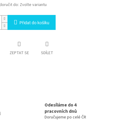
oručit do:
Zvolte variantu
Přidat do košíku
ZEPTAT SE
SDÍLET
Odesíláme do 4
pracovních dnů
í
Doručujeme po celé ČR