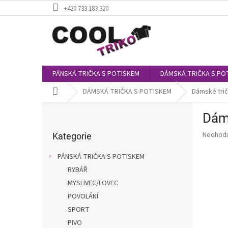
Přejít
+420 733 183 320
na
obsah
PÁNSKÁ TRIČKA S POTISKEM
DÁMSKÁ TRIČKA S PO
Domů
DÁMSKÁ TRIČKA S POTISKEM
Dámské trič
P
Dáms
o
Přeskočit
s
Průměr
Neohod
kategorie
Kategorie
t
hodnoce
r
produkt
PÁNSKÁ TRIČKA S POTISKEM
a
je
RYBÁŘ
0,0
n
z
MYSLIVEC/LOVEC
n
5
í
POVOLÁNÍ
hvězdič
p
SPORT
a
PIVO