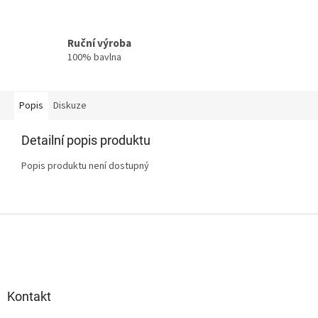
Ruční výroba
100% bavlna
Popis
Diskuze
Detailní popis produktu
Popis produktu není dostupný
Z
á
p
a
t
Kontakt
í